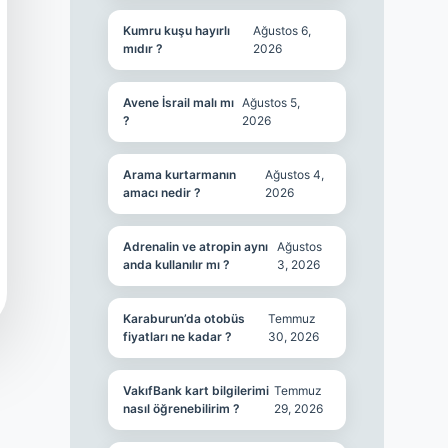
Kumru kuşu hayırlı
Ağustos 6,
mıdır ?
2026
Avene İsrail malı mı
Ağustos 5,
?
2026
Arama kurtarmanın
Ağustos 4,
amacı nedir ?
2026
Adrenalin ve atropin aynı
Ağustos
anda kullanılır mı ?
3, 2026
Karaburun’da otobüs
Temmuz
fiyatları ne kadar ?
30, 2026
VakıfBank kart bilgilerimi
Temmuz
nasıl öğrenebilirim ?
29, 2026