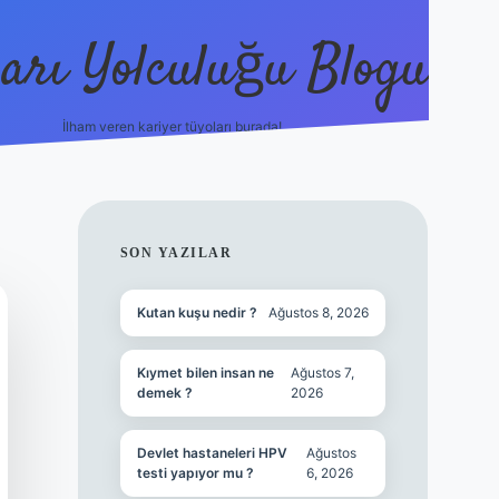
arı Yolculuğu Blogu
İlham veren kariyer tüyoları burada!
tulipbet giriş
https://www.be
SIDEBAR
SON YAZILAR
Kutan kuşu nedir ?
Ağustos 8, 2026
Kıymet bilen insan ne
Ağustos 7,
demek ?
2026
Devlet hastaneleri HPV
Ağustos
testi yapıyor mu ?
6, 2026