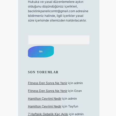
Hukuka ve yasal düzenlemelere aykırı
olduğunu düşündüğünüz içerikleri,
backlinkpanelicomtr@gmail.com
adresine
bildirmeniz halinde, ilgili içerikler yasal
süre içerisinde sitemizden kaldırılacaktır.
Arama
SON YORUMLAR
Fitness Den Sonra Ne Yenir
için
admin
Fitness Den Sonra Ne Yenir
için
Ozan
Hamilton Çevrimi Nedir
için
admin
Hamilton Çevrimi Nedir
için
Tayfun
7 Haftalık Gebelik Kaç Aylık
için
admin