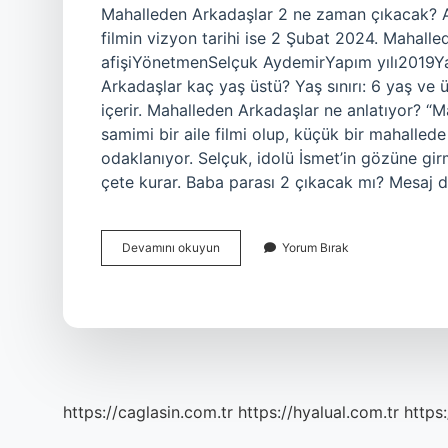
Mahalleden Arkadaşlar 2 ne zaman çıkacak? 
filmin vizyon tarihi ise 2 Şubat 2024. Mahal
afişiYönetmenSelçuk AydemirYapım yılı2019Yay
Arkadaşlar kaç yaş üstü? Yaş sınırı: 6 yaş ve ü
içerir. Mahalleden Arkadaşlar ne anlatıyor? “M
samimi bir aile filmi olup, küçük bir mahalled
odaklanıyor. Selçuk, idolü İsmet’in gözüne gir
çete kurar. Baba parası 2 çıkacak mı? Mesaj 
Mahalleden
Devamını okuyun
Yorum Bırak
Arkadaşlar
2
Çıkacak
Mı
https://caglasin.com.tr
https://hyalual.com.tr
https