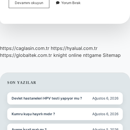
Gece
Devamını okuyun
Yorum Bırak
Uyurken
Diş
Sıkmak
Neden
Olur
https://caglasin.com.tr
https://hyalual.com.tr
https://globaltek.com.tr
knight online
nttgame
Sitemap
SIDEBAR
SON YAZILAR
Devlet hastaneleri HPV testi yapıyor mu ?
Ağustos 6, 2026
Kumru kuşu hayırlı mıdır ?
Ağustos 6, 2026
Avene İsrail malı mı ?
Ağustos 5, 2026