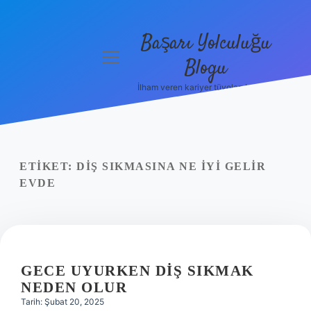
Başarı Yolculuğu
menüyü
Blogu
aç
İlham veren kariyer tüyoları burada!
Anasayfa
Gizlilik
Politikası
ETIKET:
DIŞ SIKMASINA NE IYI GELIR
Yasal Uyarı
EVDE
Hakkımızda
GECE UYURKEN DIŞ SIKMAK
NEDEN OLUR
Tarih: Şubat 20, 2025