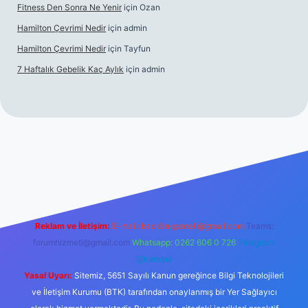
Fitness Den Sonra Ne Yenir
için
Ozan
Hamilton Çevrimi Nedir
için
admin
Hamilton Çevrimi Nedir
için
Tayfun
7 Haftalık Gebelik Kaç Aylık
için
admin
://www.betexper.xyz/
Reklam ve İletişim:
E-mail:
backlinkpaneli@gmail.com
Teams:
forumhizmeti@gmail.com
Whatsapp: 0262 606 0 726
Telegram:
@karabul
Yasal Uyarı:
Sitemiz, 5651 Sayılı Kanun gereğince Bilgi Teknolojileri
ve İletişim Kurumu (BTK) tarafından onaylanmış bir Yer Sağlayıcı