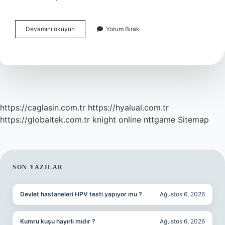
Türkiyede
Devamını okuyun
Yorum Bırak
Ilk
Araç
Ne
Zaman
Yapıldı
https://caglasin.com.tr
https://hyalual.com.tr
https://globaltek.com.tr
knight online
nttgame
Sitemap
SIDEBAR
SON YAZILAR
Devlet hastaneleri HPV testi yapıyor mu ?
Ağustos 6, 2026
Kumru kuşu hayırlı mıdır ?
Ağustos 6, 2026