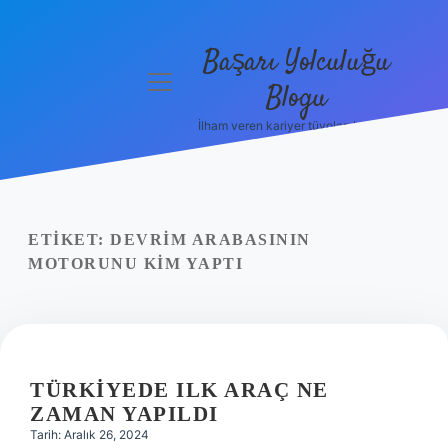
Başarı Yolculuğu
menüyü
Blogu
aç
İlham veren kariyer tüyoları burada!
Anasayfa
Gizlilik
Politikası
ETIKET:
DEVRIM ARABASININ
Yasal Uyarı
MOTORUNU KIM YAPTI
Hakkımızda
TÜRKIYEDE ILK ARAÇ NE
ZAMAN YAPILDI
Tarih: Aralık 26, 2024