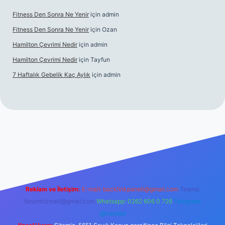
Fitness Den Sonra Ne Yenir
için
admin
Fitness Den Sonra Ne Yenir
için
Ozan
Hamilton Çevrimi Nedir
için
admin
Hamilton Çevrimi Nedir
için
Tayfun
7 Haftalık Gebelik Kaç Aylık
için
admin
//www.betexper.xyz/
Reklam ve İletişim:
E-mail:
backlinkpaneli@gmail.com
Teams:
forumhizmeti@gmail.com
Whatsapp: 0262 606 0 726
Telegram:
@karabul