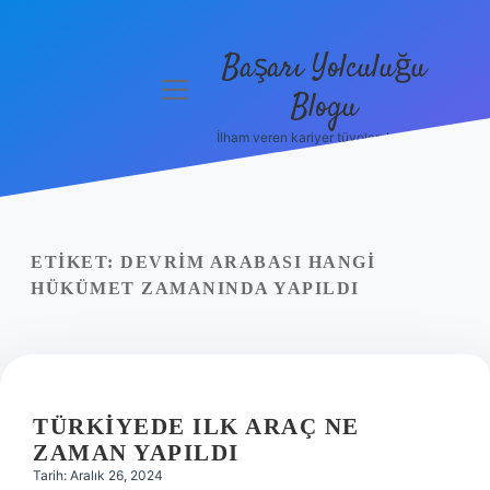
Başarı Yolculuğu
menüyü
Blogu
aç
İlham veren kariyer tüyoları burada!
Anasayfa
Gizlilik
Politikası
ETIKET:
DEVRIM ARABASI HANGI
Yasal Uyarı
HÜKÜMET ZAMANINDA YAPILDI
Hakkımızda
TÜRKIYEDE ILK ARAÇ NE
ZAMAN YAPILDI
Tarih: Aralık 26, 2024