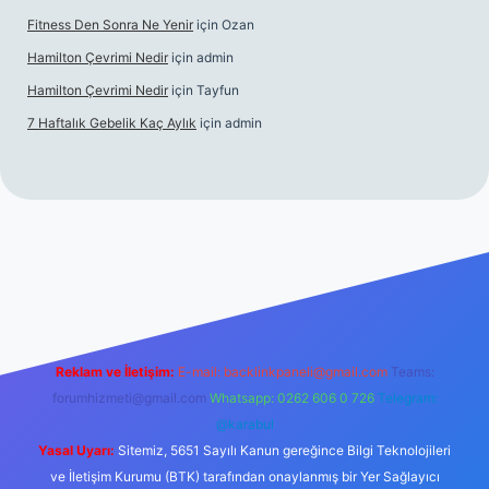
Fitness Den Sonra Ne Yenir
için
Ozan
Hamilton Çevrimi Nedir
için
admin
Hamilton Çevrimi Nedir
için
Tayfun
7 Haftalık Gebelik Kaç Aylık
için
admin
//www.betexper.xyz/
Reklam ve İletişim:
E-mail:
backlinkpaneli@gmail.com
Teams:
forumhizmeti@gmail.com
Whatsapp: 0262 606 0 726
Telegram:
@karabul
Yasal Uyarı:
Sitemiz, 5651 Sayılı Kanun gereğince Bilgi Teknolojileri
ve İletişim Kurumu (BTK) tarafından onaylanmış bir Yer Sağlayıcı