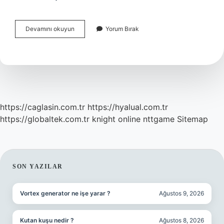
Türkiyede
Devamını okuyun
Yorum Bırak
Ilk
Araç
Ne
Zaman
Yapıldı
https://caglasin.com.tr
https://hyalual.com.tr
https://globaltek.com.tr
knight online
nttgame
Sitemap
SIDEBAR
SON YAZILAR
Vortex generator ne işe yarar ?
Ağustos 9, 2026
Kutan kuşu nedir ?
Ağustos 8, 2026