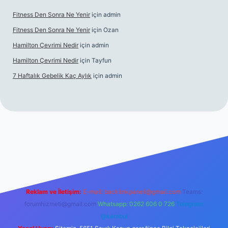
Fitness Den Sonra Ne Yenir
için
admin
Fitness Den Sonra Ne Yenir
için
Ozan
Hamilton Çevrimi Nedir
için
admin
Hamilton Çevrimi Nedir
için
Tayfun
7 Haftalık Gebelik Kaç Aylık
için
admin
//www.betexper.xyz/
Reklam ve İletişim:
E-mail:
backlinkpaneli@gmail.com
Teams:
forumhizmeti@gmail.com
Whatsapp: 0262 606 0 726
Telegram:
@karabul