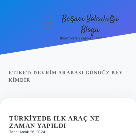
Başarı Yolculuğu
menüyü
Blogu
aç
İlham veren kariyer tüyoları burada!
Anasayfa
Gizlilik
Politikası
ETIKET:
DEVRIM ARABASI GÜNDÜZ BEY
Yasal Uyarı
KIMDIR
Hakkımızda
TÜRKIYEDE ILK ARAÇ NE
ZAMAN YAPILDI
Tarih: Aralık 26, 2024