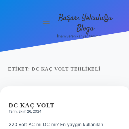
Başarı Yolculuğu
menüyü
Blogu
aç
İlham veren kariyer tüyoları burada!
Anasayfa
Gizlilik
Politikası
ETIKET:
DC KAÇ VOLT TEHLIKELI
Yasal Uyarı
Hakkımızda
DC KAÇ VOLT
Tarih: Ekim 26, 2024
220 volt AC mi DC mi? En yaygın kullanılan