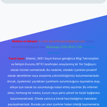
//www.betexper.xyz/
Reklam ve İletişim:
E-mail:
backlinkpaneli@gmail.com
Teams:
forumhizmeti@gmail.com
Whatsapp: 0262 606 0 726
Telegram:
@karabul
Yasal Uyarı:
Sitemiz, 5651 Sayılı Kanun gereğince Bilgi Teknolojileri
ve İletişim Kurumu (BTK) tarafından onaylanmış bir Yer Sağlayıcı
olarak hizmet vermektedir. Bu nedenle, sitedeki içerikleri proaktif
olarak denetleme veya araştırma yükümlülüğümüz bulunmamaktadır.
Ancak, üyelerimiz yazdıkları içeriklerin sorumluluğunu taşımakta olup,
siteye üye olarak bu sorumluluğu kabul etmiş sayılırlar. Bu internet
sitesi, herhangi bir marka, kurum veya şahıs şirketi ile hiçbir bağlantısı
bulunmamaktadır. Sitede yalnızca kendi hazırladığımız makaleler
paylaşılmaktadır. Burada yer alan içerikler haber niteliği taşımamakta