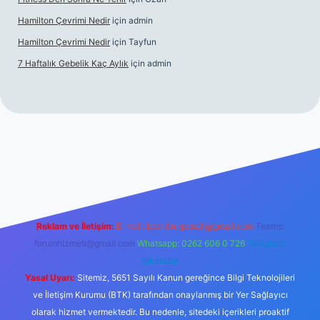
Hamilton Çevrimi Nedir
için
admin
Hamilton Çevrimi Nedir
için
Tayfun
7 Haftalık Gebelik Kaç Aylık
için
admin
//www.betexper.xyz/
Reklam ve İletişim:
E-mail:
backlinkpaneli@gmail.com
Teams:
forumhizmeti@gmail.com
Whatsapp: 0262 606 0 726
Telegram:
@karabul
Yasal Uyarı:
Sitemiz, 5651 Sayılı Kanun gereğince Bilgi Teknolojileri
ve İletişim Kurumu (BTK) tarafından onaylanmış bir Yer Sağlayıcı
olarak hizmet vermektedir. Bu nedenle, sitedeki içerikleri proaktif