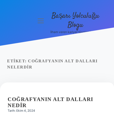
Başarı Yolculuğu
menüyü
Blogu
aç
İlham veren kariyer tüyoları burada!
Anasayfa
Gizlilik
Politikası
ETIKET:
COĞRAFYANIN ALT DALLARI
Yasal Uyarı
NELERDIR
Hakkımızda
COĞRAFYANIN ALT DALLARI
NEDIR
Tarih: Ekim 4, 2024