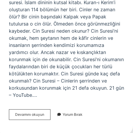
suresi. İslam dininin kutsal kitabı. Kuran-ı Kerim’i
oluşturan 114 bölümün her biri. Cinler ne zaman
ölür? Bir cinin başındaki Kalpak veya Papak
tutulursa o cin ölür. Ölmeden önce görünmezliğini
kaybeder. Cin Suresi neden okunur? Cin Suresi’ni
okumak, hem şeytanın hem de kâfir cinlerin ve
insanların şerrinden kendimizi korumamıza
yardımcı olur. Ancak nazar ve kıskançlıktan
korunmak için de okunabilir. Cin Suresi’ni okumanın
faydalarından biri de küçük çocukları her türlü
kötülükten korumaktır. Cin Suresi günde kaç defa
okunmalı? Cin Suresi – Cinlerin şerrinden ve
korkusundan korunmak için 21 defa okuyun. 21 gün
– YouTube.…
Cin
Devamını okuyun
Yorum Bırak
Süresi
Var
Mı