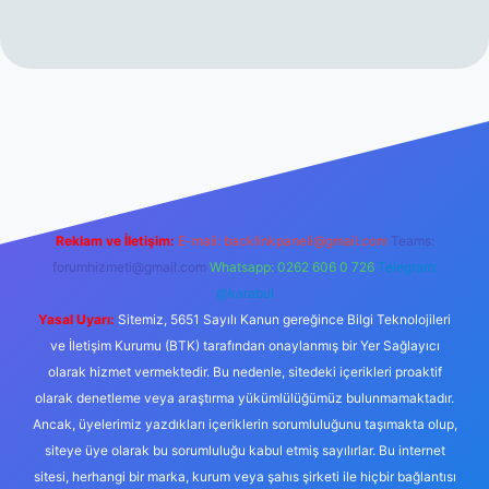
//www.betexper.xyz/
Reklam ve İletişim:
E-mail:
backlinkpaneli@gmail.com
Teams:
forumhizmeti@gmail.com
Whatsapp: 0262 606 0 726
Telegram:
@karabul
Yasal Uyarı:
Sitemiz, 5651 Sayılı Kanun gereğince Bilgi Teknolojileri
ve İletişim Kurumu (BTK) tarafından onaylanmış bir Yer Sağlayıcı
olarak hizmet vermektedir. Bu nedenle, sitedeki içerikleri proaktif
olarak denetleme veya araştırma yükümlülüğümüz bulunmamaktadır.
Ancak, üyelerimiz yazdıkları içeriklerin sorumluluğunu taşımakta olup,
siteye üye olarak bu sorumluluğu kabul etmiş sayılırlar. Bu internet
sitesi, herhangi bir marka, kurum veya şahıs şirketi ile hiçbir bağlantısı