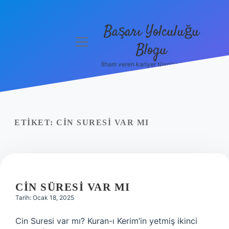
Başarı Yolculuğu
menüyü
Blogu
aç
İlham veren kariyer tüyoları burada!
Anasayfa
Gizlilik
Politikası
ETIKET:
CIN SURESI VAR MI
Yasal Uyarı
Hakkımızda
CIN SÜRESI VAR MI
Tarih: Ocak 18, 2025
Cin Suresi var mı? Kuran-ı Kerim’in yetmiş ikinci