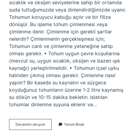
sıcaklık ve oksijen seviyelerine sahip bir ortamda
suda tuttuğumuzda veya dinlendirdiğimizde uyanır.
Tohumun koruyucu kabuğu açılır ve bir filize
dönüşür. Bu işleme tohum çimlenmesi veya
çimlenme denir. Çimlenme için gerekli şartlar
nelerdir? Çimlenmenin gerçekleşmesi için;
Tohumun canlı ve çimlenme yeteneğine sahip
olması gerekir. • Tohum uygun çevre koşullarına
(mevcut su, uygun sıcaklık, oksijen ve bazen ışık
kaynağı) yerleştirilmelidir. • Tohumun içsel uyku
halinden çıkmış olması gerekir. Çimlenme nasıl
yapılır? Bir kasede su kaynatın ve süzgece
koyduğunuz tohumların üzerine 1-2 litre kaynamış
su dökün ve 10-15 dakika bekletin. Islatılan
tohumlar dinlenme suyuna eklenir ve…
Çimlenme
Devamını okuyun
Yorum Bırak
Nasıl
Oluşur