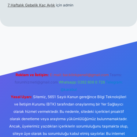
7 Haftalık Gebelik Kaç Aylık
için
admin
//www.betexper.xyz/
Reklam ve İletişim:
E-mail:
backlinkpaneli@gmail.com
Teams:
forumhizmeti@gmail.com
Whatsapp: 0262 606 0 726
Telegram:
@karabul
Yasal Uyarı:
Sitemiz, 5651 Sayılı Kanun gereğince Bilgi Teknolojileri
ve İletişim Kurumu (BTK) tarafından onaylanmış bir Yer Sağlayıcı
olarak hizmet vermektedir. Bu nedenle, sitedeki içerikleri proaktif
olarak denetleme veya araştırma yükümlülüğümüz bulunmamaktadır.
Ancak, üyelerimiz yazdıkları içeriklerin sorumluluğunu taşımakta olup,
siteye üye olarak bu sorumluluğu kabul etmiş sayılırlar. Bu internet