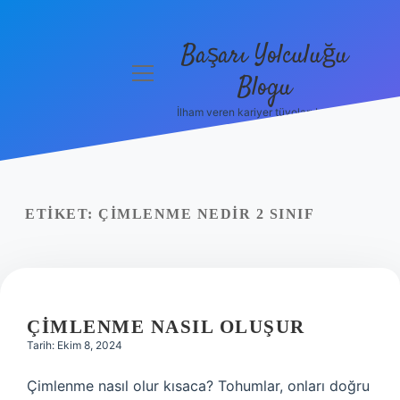
Başarı Yolculuğu
menüyü
Blogu
aç
İlham veren kariyer tüyoları burada!
Anasayfa
Gizlilik
Politikası
ETIKET:
ÇIMLENME NEDIR 2 SINIF
Yasal Uyarı
Hakkımızda
ÇIMLENME NASIL OLUŞUR
Tarih: Ekim 8, 2024
Çimlenme nasıl olur kısaca? Tohumlar, onları doğru