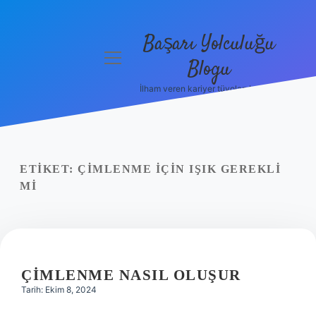
Başarı Yolculuğu
menüyü
Blogu
aç
İlham veren kariyer tüyoları burada!
Anasayfa
Gizlilik
Politikası
ETIKET:
ÇIMLENME IÇIN IŞIK GEREKLI
Yasal Uyarı
MI
Hakkımızda
ÇIMLENME NASIL OLUŞUR
Tarih: Ekim 8, 2024