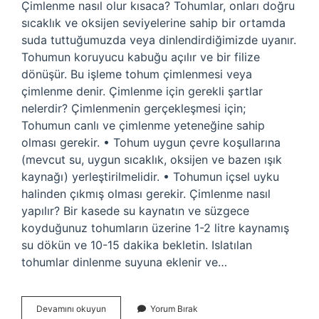
Çimlenme nasıl olur kısaca? Tohumlar, onları doğru
sıcaklık ve oksijen seviyelerine sahip bir ortamda
suda tuttuğumuzda veya dinlendirdiğimizde uyanır.
Tohumun koruyucu kabuğu açılır ve bir filize
dönüşür. Bu işleme tohum çimlenmesi veya
çimlenme denir. Çimlenme için gerekli şartlar
nelerdir? Çimlenmenin gerçekleşmesi için;
Tohumun canlı ve çimlenme yeteneğine sahip
olması gerekir. • Tohum uygun çevre koşullarına
(mevcut su, uygun sıcaklık, oksijen ve bazen ışık
kaynağı) yerleştirilmelidir. • Tohumun içsel uyku
halinden çıkmış olması gerekir. Çimlenme nasıl
yapılır? Bir kasede su kaynatın ve süzgece
koyduğunuz tohumların üzerine 1-2 litre kaynamış
su dökün ve 10-15 dakika bekletin. Islatılan
tohumlar dinlenme suyuna eklenir ve…
Çimlenme
Devamını okuyun
Yorum Bırak