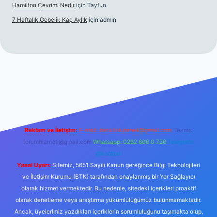
Hamilton Çevrimi Nedir
için
Tayfun
7 Haftalık Gebelik Kaç Aylık
için
admin
//www.betexper.xyz/
Reklam ve İletişim:
E-mail:
backlinkpaneli@gmail.com
Teams:
forumhizmeti@gmail.com
Whatsapp: 0262 606 0 726
Telegram:
@karabul
Yasal Uyarı:
Sitemiz, 5651 Sayılı Kanun gereğince Bilgi Teknolojileri
ve İletişim Kurumu (BTK) tarafından onaylanmış bir Yer Sağlayıcı
olarak hizmet vermektedir. Bu nedenle, sitedeki içerikleri proaktif
olarak denetleme veya araştırma yükümlülüğümüz bulunmamaktadır.
Ancak, üyelerimiz yazdıkları içeriklerin sorumluluğunu taşımakta olup,