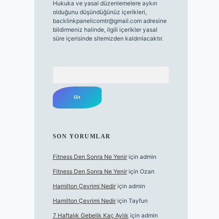
Hukuka ve yasal düzenlemelere aykırı
olduğunu düşündüğünüz içerikleri,
backlinkpanelicomtr@gmail.com
adresine
bildirmeniz halinde, ilgili içerikler yasal
süre içerisinde sitemizden kaldırılacaktır.
Arama
SON YORUMLAR
Fitness Den Sonra Ne Yenir
için
admin
Fitness Den Sonra Ne Yenir
için
Ozan
Hamilton Çevrimi Nedir
için
admin
Hamilton Çevrimi Nedir
için
Tayfun
7 Haftalık Gebelik Kaç Aylık
için
admin