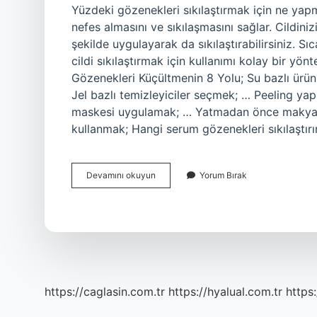
Yüzdeki gözenekleri sıkılaştırmak için ne yapm
nefes almasını ve sıkılaşmasını sağlar. Cildini
şekilde uygulayarak da sıkılaştırabilirsiniz. S
cildi sıkılaştırmak için kullanımı kolay bir y
Gözenekleri Küçültmenin 8 Yolu; Su bazlı ür
Jel bazlı temizleyiciler seçmek; … Peeling ya
maskesi uygulamak; … Yatmadan önce makyajı
kullanmak; Hangi serum gözenekleri sıkılaştırır
Yüzdeki
Devamını okuyun
Yorum Bırak
Gözenekleri
Ne
Sıkılaştırır
https://caglasin.com.tr
https://hyalual.com.tr
https