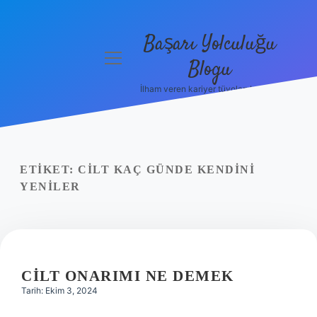
Başarı Yolculuğu
menüyü
Blogu
aç
İlham veren kariyer tüyoları burada!
Anasayfa
Gizlilik
Politikası
ETIKET:
CILT KAÇ GÜNDE KENDINI
Yasal Uyarı
YENILER
Hakkımızda
CILT ONARIMI NE DEMEK
Tarih: Ekim 3, 2024