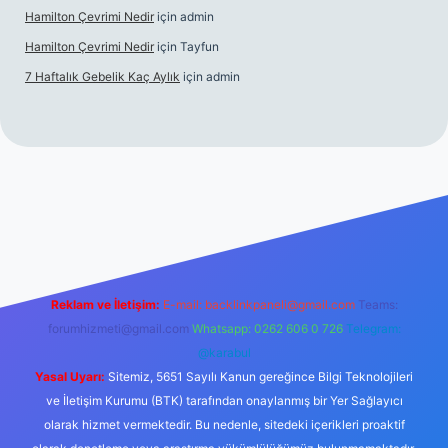
Hamilton Çevrimi Nedir
için
admin
Hamilton Çevrimi Nedir
için
Tayfun
7 Haftalık Gebelik Kaç Aylık
için
admin
//www.betexper.xyz/
Reklam ve İletişim:
E-mail:
backlinkpaneli@gmail.com
Teams:
forumhizmeti@gmail.com
Whatsapp: 0262 606 0 726
Telegram:
@karabul
Yasal Uyarı:
Sitemiz, 5651 Sayılı Kanun gereğince Bilgi Teknolojileri
ve İletişim Kurumu (BTK) tarafından onaylanmış bir Yer Sağlayıcı
olarak hizmet vermektedir. Bu nedenle, sitedeki içerikleri proaktif