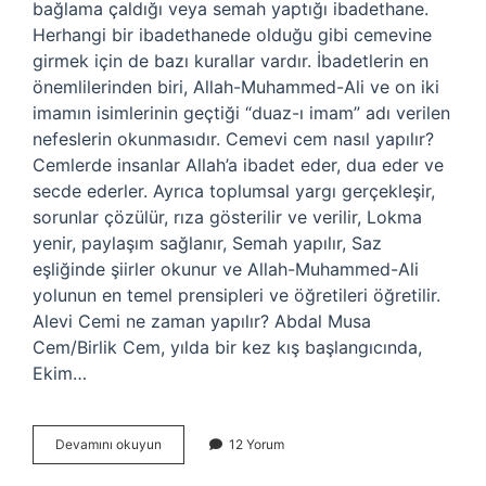
bağlama çaldığı veya semah yaptığı ibadethane.
Herhangi bir ibadethanede olduğu gibi cemevine
girmek için de bazı kurallar vardır. İbadetlerin en
önemlilerinden biri, Allah-Muhammed-Ali ve on iki
imamın isimlerinin geçtiği “duaz-ı imam” adı verilen
nefeslerin okunmasıdır. Cemevi cem nasıl yapılır?
Cemlerde insanlar Allah’a ibadet eder, dua eder ve
secde ederler. Ayrıca toplumsal yargı gerçekleşir,
sorunlar çözülür, rıza gösterilir ve verilir, Lokma
yenir, paylaşım sağlanır, Semah yapılır, Saz
eşliğinde şiirler okunur ve Allah-Muhammed-Ali
yolunun en temel prensipleri ve öğretileri öğretilir.
Alevi Cemi ne zaman yapılır? Abdal Musa
Cem/Birlik Cem, yılda bir kez kış başlangıcında,
Ekim…
Alevi
Devamını okuyun
12 Yorum
Cemi
Nasıl