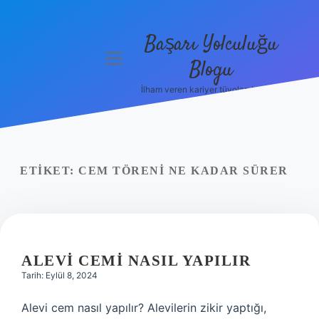
Başarı Yolculuğu
menüyü
Blogu
aç
İlham veren kariyer tüyoları burada!
Anasayfa
Gizlilik
Politikası
ETIKET:
CEM TÖRENI NE KADAR SÜRER
Yasal Uyarı
Hakkımızda
ALEVI CEMI NASIL YAPILIR
Tarih: Eylül 8, 2024
Alevi cem nasıl yapılır? Alevilerin zikir yaptığı,