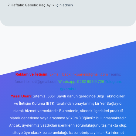
7 Haftalık Gebelik Kaç Aylık
için
admin
//www.betexper.xyz/
Reklam ve İletişim:
E-mail:
backlinkpaneli@gmail.com
Teams:
forumhizmeti@gmail.com
Whatsapp: 0262 606 0 726
Telegram:
@karabul
Yasal Uyarı:
Sitemiz, 5651 Sayılı Kanun gereğince Bilgi Teknolojileri
ve İletişim Kurumu (BTK) tarafından onaylanmış bir Yer Sağlayıcı
olarak hizmet vermektedir. Bu nedenle, sitedeki içerikleri proaktif
olarak denetleme veya araştırma yükümlülüğümüz bulunmamaktadır.
Ancak, üyelerimiz yazdıkları içeriklerin sorumluluğunu taşımakta olup,
siteye üye olarak bu sorumluluğu kabul etmiş sayılırlar. Bu internet