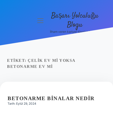
Başarı Yolculuğu
menüyü
Blogu
aç
İlham veren kariyer tüyoları burada!
Anasayfa
Gizlilik
Politikası
ETIKET:
ÇELIK EV MI YOKSA
Yasal Uyarı
BETONARME EV MI
Hakkımızda
BETONARME BINALAR NEDIR
Tarih: Eylül 29, 2024