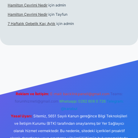
Hamilton Çevrimi Nedir
için
admin
Hamilton Çevrimi Nedir
için
Tayfun
7 Haftalık Gebelik Kaç Aylık
için
admin
//www.betexper.xyz/
Reklam ve İletişim:
E-mail:
backlinkpaneli@gmail.com
Teams:
forumhizmeti@gmail.com
Whatsapp: 0262 606 0 726
Telegram:
@karabul
Yasal Uyarı:
Sitemiz, 5651 Sayılı Kanun gereğince Bilgi Teknolojileri
ve İletişim Kurumu (BTK) tarafından onaylanmış bir Yer Sağlayıcı
olarak hizmet vermektedir. Bu nedenle, sitedeki içerikleri proaktif