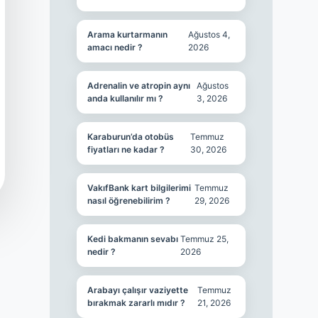
Arama kurtarmanın
Ağustos 4,
amacı nedir ?
2026
Adrenalin ve atropin aynı
Ağustos
anda kullanılır mı ?
3, 2026
Karaburun’da otobüs
Temmuz
fiyatları ne kadar ?
30, 2026
VakıfBank kart bilgilerimi
Temmuz
nasıl öğrenebilirim ?
29, 2026
Kedi bakmanın sevabı
Temmuz 25,
nedir ?
2026
Arabayı çalışır vaziyette
Temmuz
bırakmak zararlı mıdır ?
21, 2026