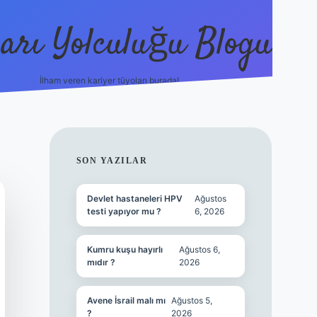
arı Yolculuğu Blogu
İlham veren kariyer tüyoları burada!
tulipbet giriş
https://www.b
SIDEBAR
SON YAZILAR
Devlet hastaneleri HPV
Ağustos
testi yapıyor mu ?
6, 2026
Kumru kuşu hayırlı
Ağustos 6,
mıdır ?
2026
Avene İsrail malı mı
Ağustos 5,
?
2026