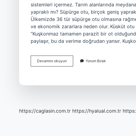
sistemleri içermez. Tarım alanlarında meydana 
yapraklı mı? Süpürge otu, birçok geniş yaprakl
Ülkemizde 36 tür süpürge otu olmasına rağme
ve ekonomik zararlara neden olur. Küsküt ot
“Kuşkonmaz tamamen parazit bir ot olduğunda
paylaşır, bu da verime doğrudan yansır. Kuş
Canavar
Devamını okuyun
Yorum Bırak
Otu
Yarı
Parazit
Mi
https://caglasin.com.tr
https://hyalual.com.tr
https