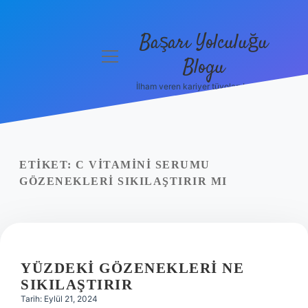
Başarı Yolculuğu
menüyü
Blogu
aç
İlham veren kariyer tüyoları burada!
Anasayfa
Gizlilik
Politikası
ETIKET:
C VITAMINI SERUMU
Yasal Uyarı
GÖZENEKLERI SIKILAŞTIRIR MI
Hakkımızda
YÜZDEKI GÖZENEKLERI NE
SIKILAŞTIRIR
Tarih: Eylül 21, 2024