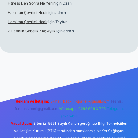
Fitness Den Sonra Ne Yenir
için
Ozan
Hamilton Çevrimi Nedir
için
admin
Hamilton Çevrimi Nedir
için
Tayfun
7 Haftalık Gebelik Kaç Aylık
için
admin
//www.betexper.xyz/
Reklam ve İletişim:
E-mail:
backlinkpaneli@gmail.com
Teams:
forumhizmeti@gmail.com
Whatsapp: 0262 606 0 726
Telegram:
@karabul
Yasal Uyarı:
Sitemiz, 5651 Sayılı Kanun gereğince Bilgi Teknolojileri
ve İletişim Kurumu (BTK) tarafından onaylanmış bir Yer Sağlayıcı