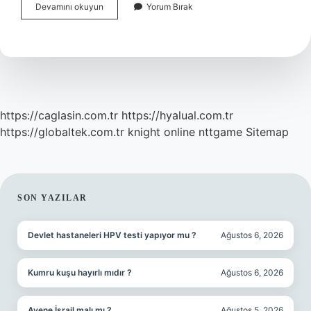
Yüzdeki
Devamını okuyun
Yorum Bırak
Gözenekleri
Ne
Sıkılaştırır
https://caglasin.com.tr
https://hyalual.com.tr
https://globaltek.com.tr
knight online
nttgame
Sitemap
SIDEBAR
SON YAZILAR
Devlet hastaneleri HPV testi yapıyor mu ?
Ağustos 6, 2026
Kumru kuşu hayırlı mıdır ?
Ağustos 6, 2026
Avene İsrail malı mı ?
Ağustos 5, 2026