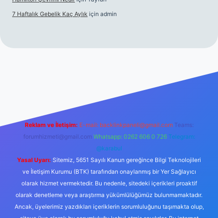
7 Haftalık Gebelik Kaç Aylık
için
admin
//www.betexper.xyz/
Reklam ve İletişim:
E-mail:
backlinkpaneli@gmail.com
Teams:
forumhizmeti@gmail.com
Whatsapp: 0262 606 0 726
Telegram:
@karabul
Yasal Uyarı:
Sitemiz, 5651 Sayılı Kanun gereğince Bilgi Teknolojileri
ve İletişim Kurumu (BTK) tarafından onaylanmış bir Yer Sağlayıcı
olarak hizmet vermektedir. Bu nedenle, sitedeki içerikleri proaktif
olarak denetleme veya araştırma yükümlülüğümüz bulunmamaktadır.
Ancak, üyelerimiz yazdıkları içeriklerin sorumluluğunu taşımakta olup,