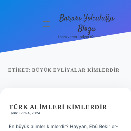
Başarı Yolculuğu
menüyü
Blogu
aç
İlham veren kariyer tüyoları burada!
Anasayfa
Gizlilik
Politikası
ETIKET:
BÜYÜK EVLIYALAR KIMLERDIR
Yasal Uyarı
Hakkımızda
TÜRK ALIMLERI KIMLERDIR
Tarih: Ekim 4, 2024
En büyük alimler kimlerdir? Hayyan, Ebû Bekir er-