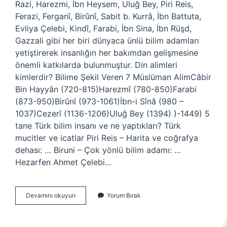
Razi, Harezmi, İbn Heysem, Uluğ Bey, Piri Reis,
Ferazi, Ferganî, Birûnî, Sabit b. Kurrâ, İbn Battuta,
Evliya Çelebi, Kindî, Farabi, İbn Sina, İbn Rüşd,
Gazzali gibi her biri dünyaca ünlü bilim adamları
yetiştirerek insanlığın her bakımdan gelişmesine
önemli katkılarda bulunmuştur. Din alimleri
kimlerdir? Bilime Şekil Veren 7 Müslüman AlimCâbir
Bin Hayyân (720-815)Harezmî (780-850)Farabi
(873-950)Birûnî (973-1061)İbn-i Sînâ (980 –
1037)Cezerî (1136-1206)Uluğ Bey (1394) )-1449) 5
tane Türk bilim insanı ve ne yaptıkları? Türk
mucitler ve icatlar Piri Reis – Harita ve coğrafya
dehası: … Biruni – Çok yönlü bilim adamı: …
Hezarfen Ahmet Çelebi…
Türk
Devamını okuyun
Yorum Bırak
Alimleri
Kimlerdir