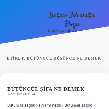
Başarı Yolculuğu
menüyü
Blogu
aç
İlham veren kariyer tüyoları burada!
Anasayfa
Gizlilik
Politikası
ETIKET:
BÜTÜNCÜL DÜŞÜNCE NE DEMEK
Yasal Uyarı
Hakkımızda
BÜTÜNCÜL ŞIFA NE DEMEK
Tarih: Ekim 24, 2024
Bütüncül sağlık kavramı nedir? Bütünsel sağlık