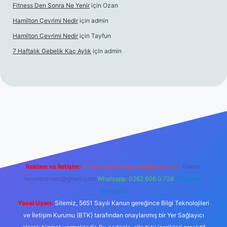
Fitness Den Sonra Ne Yenir
için
Ozan
Hamilton Çevrimi Nedir
için
admin
Hamilton Çevrimi Nedir
için
Tayfun
7 Haftalık Gebelik Kaç Aylık
için
admin
//www.betexper.xyz/
Reklam ve İletişim:
E-mail:
backlinkpaneli@gmail.com
Teams:
forumhizmeti@gmail.com
Whatsapp: 0262 606 0 726
Telegram:
@karabul
Yasal Uyarı:
Sitemiz, 5651 Sayılı Kanun gereğince Bilgi Teknolojileri
ve İletişim Kurumu (BTK) tarafından onaylanmış bir Yer Sağlayıcı