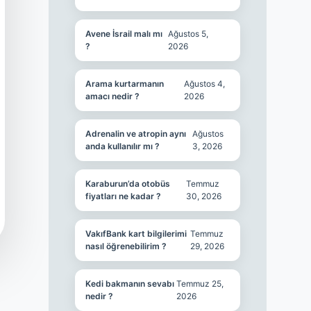
Avene İsrail malı mı
Ağustos 5,
?
2026
Arama kurtarmanın
Ağustos 4,
amacı nedir ?
2026
Adrenalin ve atropin aynı
Ağustos
anda kullanılır mı ?
3, 2026
Karaburun’da otobüs
Temmuz
fiyatları ne kadar ?
30, 2026
VakıfBank kart bilgilerimi
Temmuz
nasıl öğrenebilirim ?
29, 2026
Kedi bakmanın sevabı
Temmuz 25,
nedir ?
2026