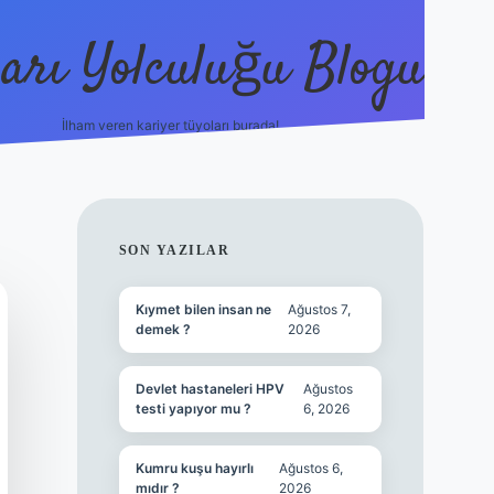
arı Yolculuğu Blogu
İlham veren kariyer tüyoları burada!
tulipbet giriş
https://www.b
SIDEBAR
SON YAZILAR
Kıymet bilen insan ne
Ağustos 7,
demek ?
2026
Devlet hastaneleri HPV
Ağustos
testi yapıyor mu ?
6, 2026
Kumru kuşu hayırlı
Ağustos 6,
mıdır ?
2026