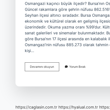
Osmangazi kaçıncı büyük ilçedir? Bursa’nın Osm
Güncel rakamlara göre şehrin nüfusu 862.516’dı
Seyhan ilçesi altıncı sıradadır. Bursa Osmangaz
ekonomik ve kültürel olarak en gelişmiş ilçesi
üzerindedir. Okuma yazma oranı %99’dur. Kültüre
sanat galerileri ve sinemalar bulunmaktadır. Bu
göre Bursa’nın 17 ilçesi arasında en kalabalık i
Osmangazi’nin nüfusu 885.273 olarak tahmin edi
kişi…
Bursa
Devamını okuyun
Yorum Bırak
Osmangazi
Kaçıncı
Büyük
Ilçe
https://caglasin.com.tr
https://hyalual.com.tr
https