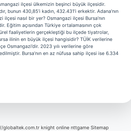
angazi ilçesi ülkemizin beşinci büyük ilçesidir.
r, bunun 430,85’i kadın, 432.431’i erkektir. Adana’nın
i ilçesi nasıl bir yer? Osmangazi ilçesi Bursa’nın
dir. Eğitim açısından Türkiye ortalamasının çok
l faaliyetlerin gerçekleştiği bu ilçede tiyatrolar,
rsa ilinin en büyük ilçesi hangisidir? TÜİK verilerine
lçe Osmangazi’dir. 2023 yılı verilerine göre
lmiştir. Bursa’nın en az nüfusa sahip ilçesi ise 6.334
://globaltek.com.tr
knight online
nttgame
Sitemap