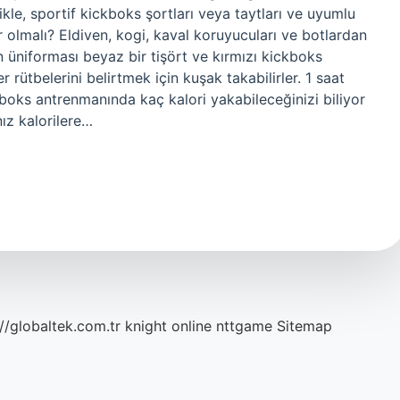
likle, sportif kickboks şortları veya taytları ve uyumlu
er olmalı? Eldiven, kogi, kaval koruyucuları ve botlardan
ın üniforması beyaz bir tişört ve kırmızı kickboks
 rütbelerini belirtmek için kuşak takabilirler. 1 saat
kboks antrenmanında kaç kalori yakabileceğinizi biliyor
ız kalorilere…
://globaltek.com.tr
knight online
nttgame
Sitemap