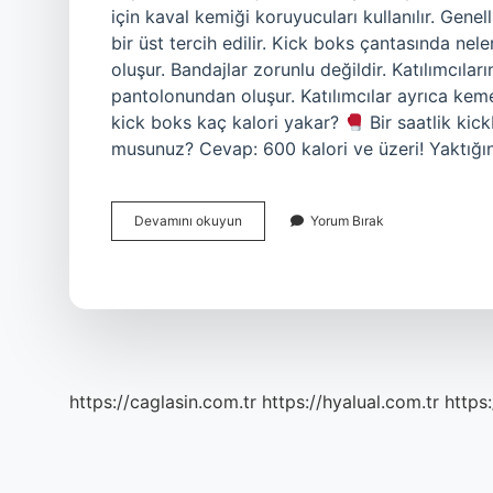
için kaval kemiği koruyucuları kullanılır. Genel
bir üst tercih edilir. Kick boks çantasında nel
oluşur. Bandajlar zorunlu değildir. Katılımcılar
pantolonundan oluşur. Katılımcılar ayrıca kemer
kick boks kaç kalori yakar?
Bir saatlik kic
musunuz? Cevap: 600 kalori ve üzeri! Yaktığın
Kick
Devamını okuyun
Yorum Bırak
Box
Da
Ne
Giyilir
https://caglasin.com.tr
https://hyalual.com.tr
https