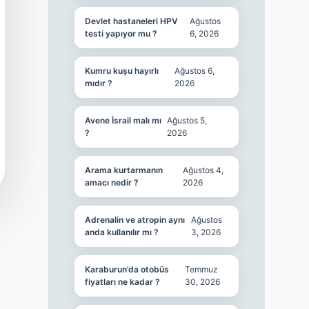
Devlet hastaneleri HPV
Ağustos
testi yapıyor mu ?
6, 2026
Kumru kuşu hayırlı
Ağustos 6,
mıdır ?
2026
Avene İsrail malı mı
Ağustos 5,
?
2026
Arama kurtarmanın
Ağustos 4,
amacı nedir ?
2026
Adrenalin ve atropin aynı
Ağustos
anda kullanılır mı ?
3, 2026
Karaburun’da otobüs
Temmuz
fiyatları ne kadar ?
30, 2026