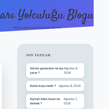
arı Yolculuğu Blogu
İlham veren kariyer tüyoları burada!
tulipbet giriş
https://www.bet
SIDEBAR
SON YAZILAR
Vortex generator ne işe
Ağustos 9,
yarar ?
2026
Kutan kuşu nedir ?
Ağustos 8, 2026
Kıymet bilen insan ne
Ağustos 7,
demek ?
2026