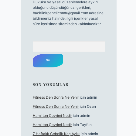
Hukuka ve yasal düzenlemelere aykırı
olduğunu düşündüğünüz içerikleri,
backlinkpanelicomtr@gmail.com
adresine
bildirmeniz halinde, ilgili içerikler yasal
süre içerisinde sitemizden kaldırılacaktır.
Arama
SON YORUMLAR
Fitness Den Sonra Ne Yenir
için
admin
Fitness Den Sonra Ne Yenir
için
Ozan
Hamilton Çevrimi Nedir
için
admin
Hamilton Çevrimi Nedir
için
Tayfun
7 Haftalık Gebelik Kaç Aylık
için
admin