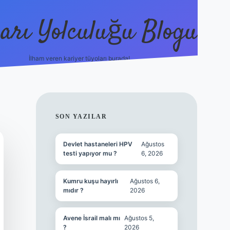
arı Yolculuğu Blogu
İlham veren kariyer tüyoları burada!
tulipbet giriş
https://www.bet
SIDEBAR
SON YAZILAR
Devlet hastaneleri HPV
Ağustos
testi yapıyor mu ?
6, 2026
Kumru kuşu hayırlı
Ağustos 6,
mıdır ?
2026
Avene İsrail malı mı
Ağustos 5,
?
2026