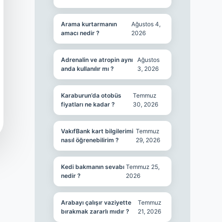
Arama kurtarmanın
Ağustos 4,
amacı nedir ?
2026
Adrenalin ve atropin aynı
Ağustos
anda kullanılır mı ?
3, 2026
Karaburun’da otobüs
Temmuz
fiyatları ne kadar ?
30, 2026
VakıfBank kart bilgilerimi
Temmuz
nasıl öğrenebilirim ?
29, 2026
Kedi bakmanın sevabı
Temmuz 25,
nedir ?
2026
Arabayı çalışır vaziyette
Temmuz
bırakmak zararlı mıdır ?
21, 2026