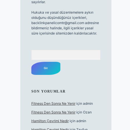
sayılırlar.
Hukuka ve yasal düzenlemelere aykırı
olduğunu düşündüğünüz içerikleri,
backlinkpanelicomtr@gmail.com
adresine
bildirmeniz halinde, ilgili içerikler yasal
süre içerisinde sitemizden kaldırılacaktır.
Arama
SON YORUMLAR
Fitness Den Sonra Ne Yenir
için
admin
Fitness Den Sonra Ne Yenir
için
Ozan
Hamilton Çevrimi Nedir
için
admin
Hamilton Çevrimi Nedir
için
Tayfun