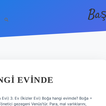
Baş
NGI EVINDE
 Evi) 3. Ev (İkizler Evi) Boğa hangi evimde? Boğa =
netici gezegeni Venüs’tür. Para, mal varlıklarını,