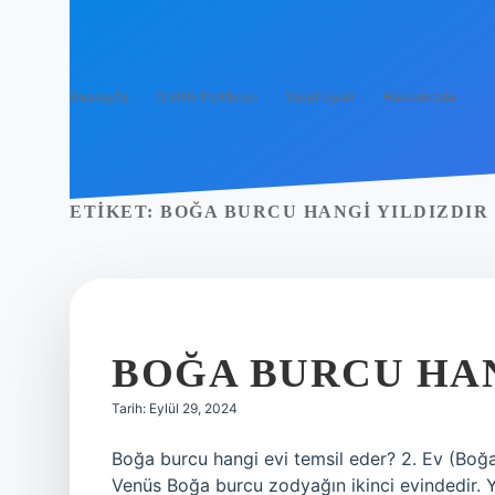
Anasayfa
Gizlilik Politikası
Yasal Uyarı
Hakkımızda
ETIKET:
BOĞA BURCU HANGI YILDIZDIR
BOĞA BURCU HA
Tarih: Eylül 29, 2024
Boğa burcu hangi evi temsil eder? 2. Ev (Boğa
Venüs Boğa burcu zodyağın ikinci evindedir. Yö