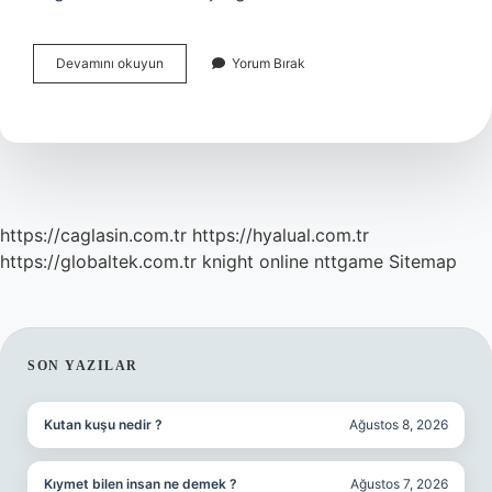
Otobiyografi
Devamını okuyun
Yorum Bırak
Nedir
Ve
Nasıl
Yazılır
https://caglasin.com.tr
https://hyalual.com.tr
https://globaltek.com.tr
knight online
nttgame
Sitemap
SIDEBAR
SON YAZILAR
Kutan kuşu nedir ?
Ağustos 8, 2026
Kıymet bilen insan ne demek ?
Ağustos 7, 2026