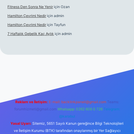
Fitness Den Sonra Ne Yenir
için
Ozan
Hamilton Çevrimi Nedir
için
admin
Hamilton Çevrimi Nedir
için
Tayfun
7 Haftalık Gebelik Kaç Aylık
için
admin
//www.betexper.xyz/
Reklam ve İletişim:
E-mail:
backlinkpaneli@gmail.com
Teams:
forumhizmeti@gmail.com
Whatsapp: 0262 606 0 726
Telegram:
@karabul
Yasal Uyarı:
Sitemiz, 5651 Sayılı Kanun gereğince Bilgi Teknolojileri
ve İletişim Kurumu (BTK) tarafından onaylanmış bir Yer Sağlayıcı