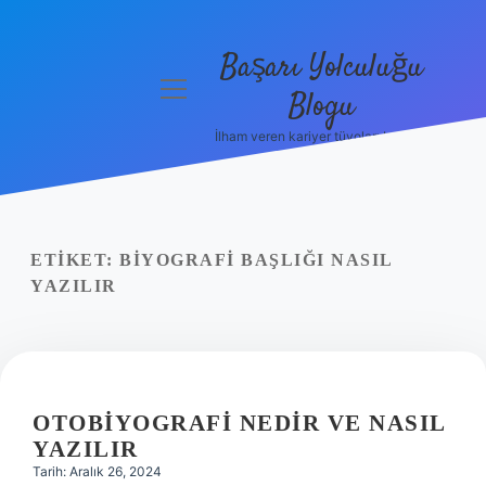
Başarı Yolculuğu
menüyü
Blogu
aç
İlham veren kariyer tüyoları burada!
Anasayfa
Gizlilik
Politikası
ETIKET:
BIYOGRAFI BAŞLIĞI NASIL
Yasal Uyarı
YAZILIR
Hakkımızda
OTOBIYOGRAFI NEDIR VE NASIL
YAZILIR
Tarih: Aralık 26, 2024