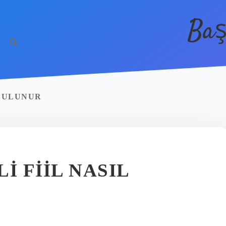
Baş
 BULUNUR
I FIIL NASIL