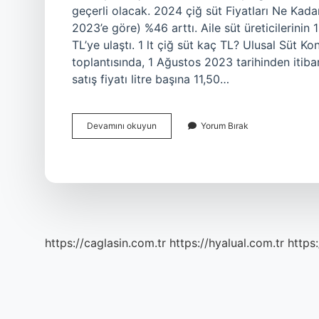
geçerli olacak. 2024 çiğ süt Fiyatları Ne Kadar?
2023’e göre) %46 arttı. Aile süt üreticilerinin 
TL’ye ulaştı. 1 lt çiğ süt kaç TL? Ulusal Süt 
toplantısında, 1 Ağustos 2023 tarihinden itiba
satış fiyatı litre başına 11,50…
Koyun
Devamını okuyun
Yorum Bırak
Sütü
1
Litre
Kaç
Tl
https://caglasin.com.tr
https://hyalual.com.tr
https