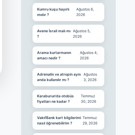
Kumru kuşu hayırlı
Ağustos 6,
mıdır ?
2026
Avene İsrail malı mı
Ağustos 5,
?
2026
Arama kurtarmanın
Ağustos 4,
amacı nedir ?
2026
Adrenalin ve atropin aynı
Ağustos
anda kullanılır mı ?
3, 2026
Karaburun’da otobüs
Temmuz
fiyatları ne kadar ?
30, 2026
VakıfBank kart bilgilerimi
Temmuz
nasıl öğrenebilirim ?
29, 2026