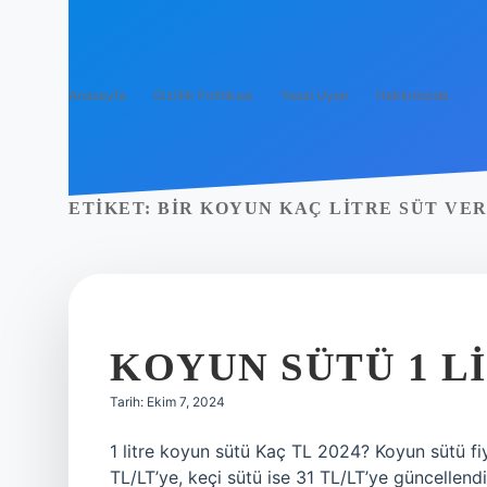
Anasayfa
Gizlilik Politikası
Yasal Uyarı
Hakkımızda
ETIKET:
BIR KOYUN KAÇ LITRE SÜT VE
KOYUN SÜTÜ 1 L
Tarih: Ekim 7, 2024
1 litre koyun sütü Kaç TL 2024? Koyun sütü fiy
TL/LT’ye, keçi sütü ise 31 TL/LT’ye güncellend