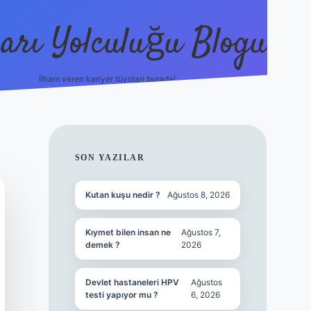
arı Yolculuğu Blogu
İlham veren kariyer tüyoları burada!
tulipbet giriş
https://www.bet
SIDEBAR
SON YAZILAR
Kutan kuşu nedir ?
Ağustos 8, 2026
Kıymet bilen insan ne
Ağustos 7,
demek ?
2026
Devlet hastaneleri HPV
Ağustos
testi yapıyor mu ?
6, 2026