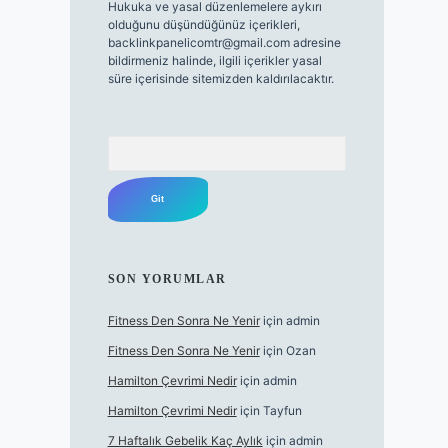
Hukuka ve yasal düzenlemelere aykırı
olduğunu düşündüğünüz içerikleri,
backlinkpanelicomtr@gmail.com
adresine
bildirmeniz halinde, ilgili içerikler yasal
süre içerisinde sitemizden kaldırılacaktır.
Arama
SON YORUMLAR
Fitness Den Sonra Ne Yenir
için
admin
Fitness Den Sonra Ne Yenir
için
Ozan
Hamilton Çevrimi Nedir
için
admin
Hamilton Çevrimi Nedir
için
Tayfun
7 Haftalık Gebelik Kaç Aylık
için
admin