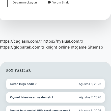
Hangi
Devamını okuyun
Yorum Bırak
Kan
Değeri
Kanser
https://caglasin.com.tr
https://hyalual.com.tr
https://globaltek.com.tr
knight online
nttgame
Sitemap
SIDEBAR
SON YAZILAR
Kutan kuşu nedir ?
Ağustos 8, 2026
Kıymet bilen insan ne demek ?
Ağustos 7, 2026
Devlet hastaneleri HPV testi yapıyor mu ?
Ağustos 6, 2026