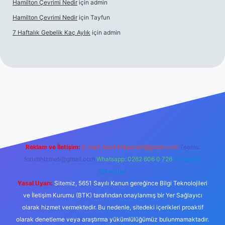
Hamilton Çevrimi Nedir
için
admin
Hamilton Çevrimi Nedir
için
Tayfun
7 Haftalık Gebelik Kaç Aylık
için
admin
://www.betexper.xyz/
Reklam ve İletişim:
E-mail:
backlinkpaneli@gmail.com
Teams:
forumhizmeti@gmail.com
Whatsapp: 0262 606 0 726
Telegram:
@karabul
Yasal Uyarı:
Sitemiz, 5651 Sayılı Kanun gereğince Bilgi Teknolojileri
ve İletişim Kurumu (BTK) tarafından onaylanmış bir Yer Sağlayıcı
olarak hizmet vermektedir. Bu nedenle, sitedeki içerikleri proaktif
olarak denetleme veya araştırma yükümlülüğümüz bulunmamaktadır.