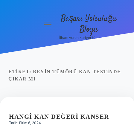
Başarı Yolculuğu
menüyü
Blogu
aç
İlham veren kariyer tüyoları burada!
Anasayfa
Gizlilik
Politikası
ETIKET:
BEYIN TÜMÖRÜ KAN TESTINDE
Yasal Uyarı
ÇIKAR MI
Hakkımızda
HANGI KAN DEĞERI KANSER
Tarih: Ekim 6, 2024