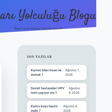
arı Yolculuğu Blogu
İlham veren kariyer tüyoları burada!
tulipbet giriş
https://www.bet
SIDEBAR
SON YAZILAR
Kıymet bilen insan ne
Ağustos 7,
demek ?
2026
Devlet hastaneleri HPV
Ağustos
testi yapıyor mu ?
6, 2026
Kumru kuşu hayırlı
Ağustos 6,
mıdır ?
2026