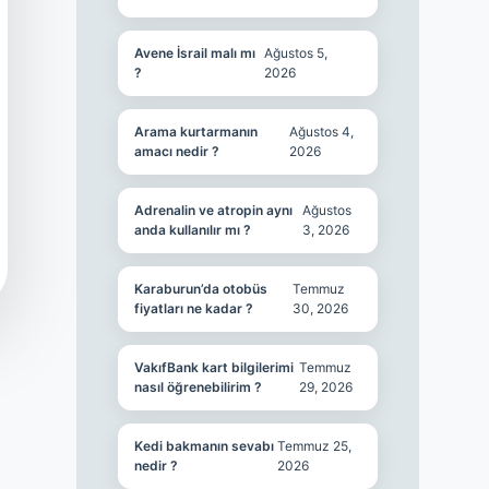
Avene İsrail malı mı
Ağustos 5,
?
2026
Arama kurtarmanın
Ağustos 4,
amacı nedir ?
2026
Adrenalin ve atropin aynı
Ağustos
anda kullanılır mı ?
3, 2026
Karaburun’da otobüs
Temmuz
fiyatları ne kadar ?
30, 2026
VakıfBank kart bilgilerimi
Temmuz
nasıl öğrenebilirim ?
29, 2026
Kedi bakmanın sevabı
Temmuz 25,
nedir ?
2026