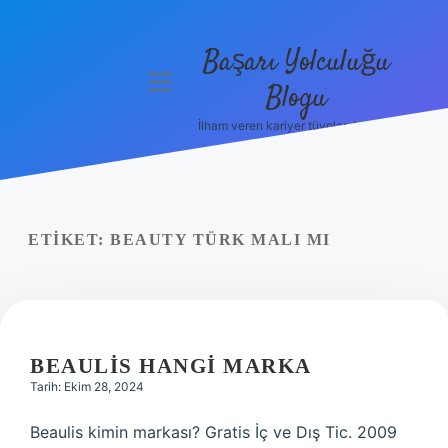
Başarı Yolculuğu
menüyü
Blogu
aç
İlham veren kariyer tüyoları burada!
Anasayfa
Gizlilik
Politikası
ETIKET:
BEAUTY TÜRK MALI MI
Yasal Uyarı
Hakkımızda
BEAULIS HANGI MARKA
Tarih: Ekim 28, 2024
Beaulis kimin markası? Gratis İç ve Dış Tic. 2009