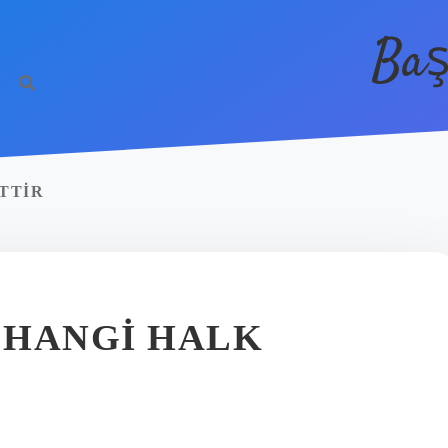
Baş
TTIR
 HANGI HALK