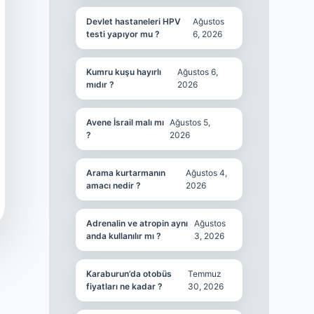
Devlet hastaneleri HPV
Ağustos
testi yapıyor mu ?
6, 2026
Kumru kuşu hayırlı
Ağustos 6,
mıdır ?
2026
Avene İsrail malı mı
Ağustos 5,
?
2026
Arama kurtarmanın
Ağustos 4,
amacı nedir ?
2026
Adrenalin ve atropin aynı
Ağustos
anda kullanılır mı ?
3, 2026
Karaburun’da otobüs
Temmuz
fiyatları ne kadar ?
30, 2026