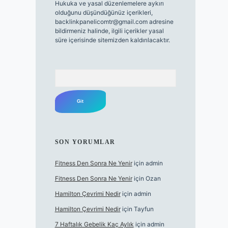
Hukuka ve yasal düzenlemelere aykırı
olduğunu düşündüğünüz içerikleri,
backlinkpanelicomtr@gmail.com
adresine
bildirmeniz halinde, ilgili içerikler yasal
süre içerisinde sitemizden kaldırılacaktır.
Arama
SON YORUMLAR
Fitness Den Sonra Ne Yenir
için
admin
Fitness Den Sonra Ne Yenir
için
Ozan
Hamilton Çevrimi Nedir
için
admin
Hamilton Çevrimi Nedir
için
Tayfun
7 Haftalık Gebelik Kaç Aylık
için
admin