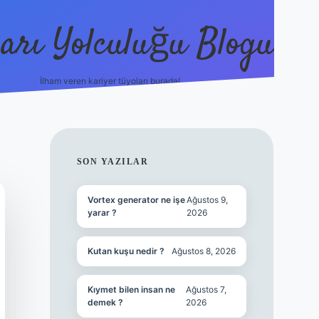
arı Yolculuğu Blogu
İlham veren kariyer tüyoları burada!
tulipbet giriş
https://www.bet
SIDEBAR
SON YAZILAR
Vortex generator ne işe
Ağustos 9,
yarar ?
2026
Kutan kuşu nedir ?
Ağustos 8, 2026
Kıymet bilen insan ne
Ağustos 7,
demek ?
2026