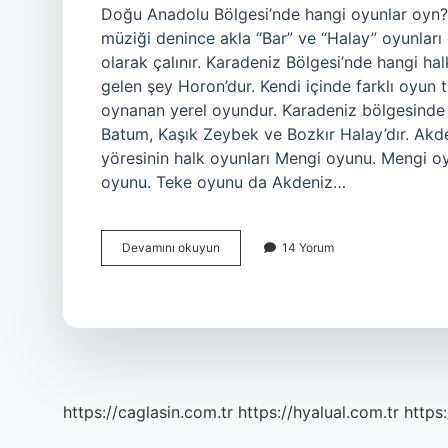
Doğu Anadolu Bölgesi’nde hangi oyunlar oyn
müziği denince akla “Bar” ve “Halay” oyunları 
olarak çalınır. Karadeniz Bölgesi’nde hangi ha
gelen şey Horon’dur. Kendi içinde farklı oyun 
oynanan yerel oyundur. Karadeniz bölgesinde 
Batum, Kaşık Zeybek ve Bozkır Halay’dır. Akd
yöresinin halk oyunları Mengi oyunu. Mengi oy
oyunu. Teke oyunu da Akdeniz…
Hangi
Devamını okuyun
14 Yorum
Bölgede
Hangi
Halk
Oyunları
Oyn
https://caglasin.com.tr
https://hyalual.com.tr
https