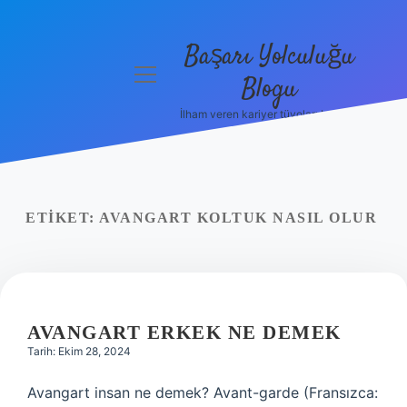
Başarı Yolculuğu
menüyü
Blogu
aç
İlham veren kariyer tüyoları burada!
Anasayfa
Gizlilik
Politikası
ETIKET:
AVANGART KOLTUK NASIL OLUR
Yasal Uyarı
Hakkımızda
AVANGART ERKEK NE DEMEK
Tarih: Ekim 28, 2024
Avangart insan ne demek? Avant-garde (Fransızca: