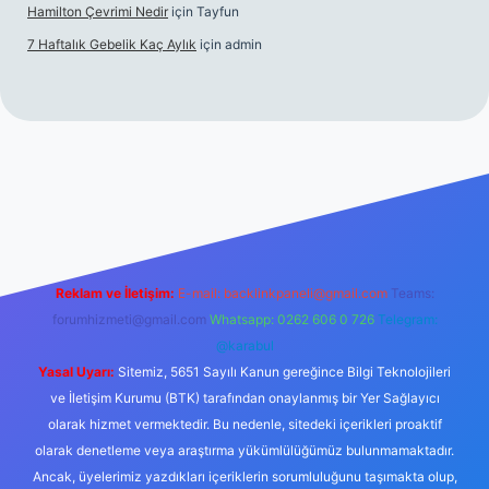
Hamilton Çevrimi Nedir
için
Tayfun
7 Haftalık Gebelik Kaç Aylık
için
admin
://www.betexper.xyz/
Reklam ve İletişim:
E-mail:
backlinkpaneli@gmail.com
Teams:
forumhizmeti@gmail.com
Whatsapp: 0262 606 0 726
Telegram:
@karabul
Yasal Uyarı:
Sitemiz, 5651 Sayılı Kanun gereğince Bilgi Teknolojileri
ve İletişim Kurumu (BTK) tarafından onaylanmış bir Yer Sağlayıcı
olarak hizmet vermektedir. Bu nedenle, sitedeki içerikleri proaktif
olarak denetleme veya araştırma yükümlülüğümüz bulunmamaktadır.
Ancak, üyelerimiz yazdıkları içeriklerin sorumluluğunu taşımakta olup,