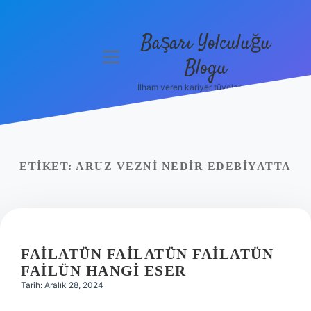
Başarı Yolculuğu
menüyü
Blogu
aç
İlham veren kariyer tüyoları burada!
Anasayfa
Gizlilik
Politikası
ETIKET:
ARUZ VEZNI NEDIR EDEBIYATTA
Yasal Uyarı
Hakkımızda
FAILATÜN FAILATÜN FAILATÜN
FAILÜN HANGI ESER
Tarih: Aralık 28, 2024