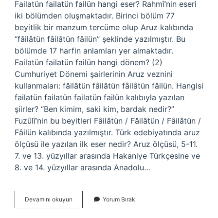
Failatün failatün failün hangi eser? Rahmî’nin eseri
iki bölümden oluşmaktadır. Birinci bölüm 77
beyitlik bir manzum tercüme olup Aruz kalıbında
“fâilâtün fâilâtün fâilün” şeklinde yazılmıştır. Bu
bölümde 17 harfin anlamları yer almaktadır.
Failatün failatün failün hangi dönem? (2)
Cumhuriyet Dönemi şairlerinin Aruz veznini
kullanmaları: fâilâtün fâilâtün fâilâtün fâilün. Hangisi
failatün failatün failatün failün kalıbıyla yazılan
şiirler? “Ben kimim, saki kim, bardak nedir?”
Fuzûlî’nin bu beyitleri Fâilâtün / Fâilâtün / Fâilâtün /
Fâilün kalıbında yazılmıştır. Türk edebiyatında aruz
ölçüsü ile yazılan ilk eser nedir? Aruz ölçüsü, 5-11.
7. ve 13. yüzyıllar arasında Hakaniye Türkçesine ve
8. ve 14. yüzyıllar arasında Anadolu…
Failatün
Devamını okuyun
Yorum Bırak
Failatün
Failatün