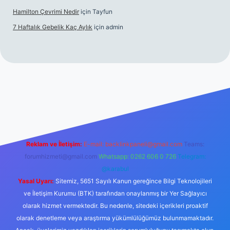
Hamilton Çevrimi Nedir
için
Tayfun
7 Haftalık Gebelik Kaç Aylık
için
admin
//www.betexper.xyz/
Reklam ve İletişim:
E-mail:
backlinkpaneli@gmail.com
Teams:
forumhizmeti@gmail.com
Whatsapp: 0262 606 0 726
Telegram:
@karabul
Yasal Uyarı:
Sitemiz, 5651 Sayılı Kanun gereğince Bilgi Teknolojileri
ve İletişim Kurumu (BTK) tarafından onaylanmış bir Yer Sağlayıcı
olarak hizmet vermektedir. Bu nedenle, sitedeki içerikleri proaktif
olarak denetleme veya araştırma yükümlülüğümüz bulunmamaktadır.