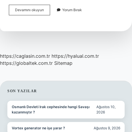
Anket
Devamını okuyun
Yorum Bırak
Ve
Ölçek
Arasındaki
Fark
Nedir
https://caglasin.com.tr
https://hyalual.com.tr
https://globaltek.com.tr
Sitemap
SIDEBAR
SON YAZILAR
Osmanlı Devleti Irak cephesinde hangi Savaşı
Ağustos 10,
kazanmıştır ?
2026
Vortex generator ne işe yarar ?
Ağustos 9, 2026