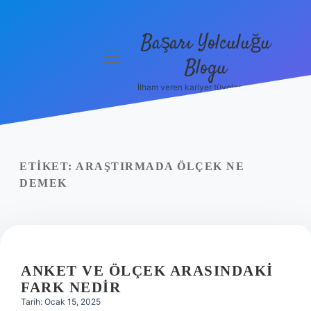
Başarı Yolculuğu
menüyü
Blogu
aç
İlham veren kariyer tüyoları burada!
Anasayfa
Gizlilik
Politikası
ETIKET:
ARAŞTIRMADA ÖLÇEK NE
Yasal Uyarı
DEMEK
Hakkımızda
ANKET VE ÖLÇEK ARASINDAKI
FARK NEDIR
Tarih: Ocak 15, 2025