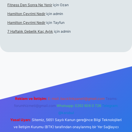
Fitness Den Sonra Ne Yenir
için
Ozan
Hamilton Çevrimi Nedir
için
admin
Hamilton Çevrimi Nedir
için
Tayfun
7 Haftalık Gebelik Kaç Aylık
için
admin
//www.betexper.xyz/
Reklam ve İletişim:
E-mail:
backlinkpaneli@gmail.com
Teams:
forumhizmeti@gmail.com
Whatsapp: 0262 606 0 726
Telegram:
@karabul
Yasal Uyarı:
Sitemiz, 5651 Sayılı Kanun gereğince Bilgi Teknolojileri
ve İletişim Kurumu (BTK) tarafından onaylanmış bir Yer Sağlayıcı