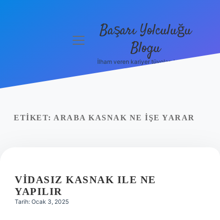
Başarı Yolculuğu
menüyü
Blogu
aç
İlham veren kariyer tüyoları burada!
Anasayfa
Gizlilik
Politikası
ETIKET:
ARABA KASNAK NE IŞE YARAR
Yasal Uyarı
Hakkımızda
VIDASIZ KASNAK ILE NE
YAPILIR
Tarih: Ocak 3, 2025