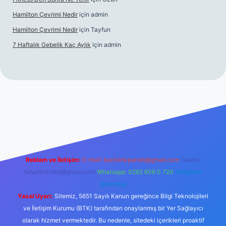
Hamilton Çevrimi Nedir
için
admin
Hamilton Çevrimi Nedir
için
Tayfun
7 Haftalık Gebelik Kaç Aylık
için
admin
//www.betexper.xyz/
Reklam ve İletişim:
E-mail:
backlinkpaneli@gmail.com
Teams:
forumhizmeti@gmail.com
Whatsapp: 0262 606 0 726
Telegram:
@karabul
Yasal Uyarı:
Sitemiz, 5651 Sayılı Kanun gereğince Bilgi Teknolojileri
ve İletişim Kurumu (BTK) tarafından onaylanmış bir Yer Sağlayıcı
olarak hizmet vermektedir. Bu nedenle, sitedeki içerikleri proaktif