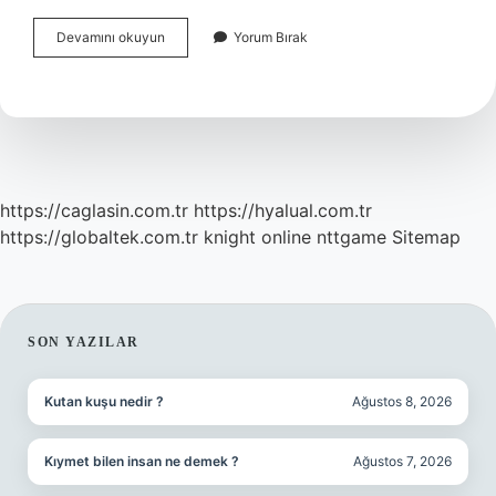
Vidasız
Devamını okuyun
Yorum Bırak
Kasnak
Ile
Ne
Yapılır
https://caglasin.com.tr
https://hyalual.com.tr
https://globaltek.com.tr
knight online
nttgame
Sitemap
SIDEBAR
SON YAZILAR
Kutan kuşu nedir ?
Ağustos 8, 2026
Kıymet bilen insan ne demek ?
Ağustos 7, 2026