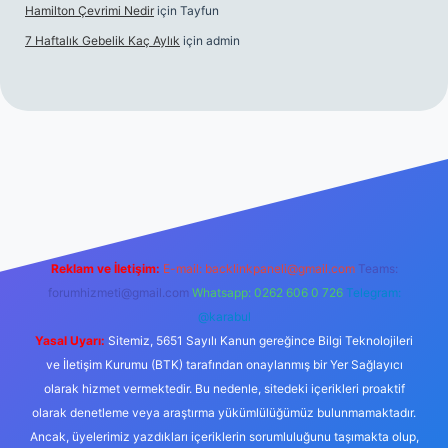
Hamilton Çevrimi Nedir
için
Tayfun
7 Haftalık Gebelik Kaç Aylık
için
admin
//www.betexper.xyz/
Reklam ve İletişim:
E-mail:
backlinkpaneli@gmail.com
Teams:
forumhizmeti@gmail.com
Whatsapp: 0262 606 0 726
Telegram:
@karabul
Yasal Uyarı:
Sitemiz, 5651 Sayılı Kanun gereğince Bilgi Teknolojileri
ve İletişim Kurumu (BTK) tarafından onaylanmış bir Yer Sağlayıcı
olarak hizmet vermektedir. Bu nedenle, sitedeki içerikleri proaktif
olarak denetleme veya araştırma yükümlülüğümüz bulunmamaktadır.
Ancak, üyelerimiz yazdıkları içeriklerin sorumluluğunu taşımakta olup,