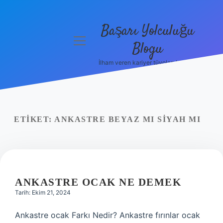
Başarı Yolculuğu
menüyü
Blogu
aç
İlham veren kariyer tüyoları burada!
Anasayfa
Gizlilik
Politikası
ETIKET:
ANKASTRE BEYAZ MI SIYAH MI
Yasal Uyarı
Hakkımızda
ANKASTRE OCAK NE DEMEK
Tarih: Ekim 21, 2024
Ankastre ocak Farkı Nedir? Ankastre fırınlar ocak