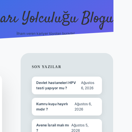
arı Yolculuğu Blogu
İlham veren kariyer tüyoları burada!
tulipbet giriş
https://www.bet
SIDEBAR
SON YAZILAR
Devlet hastaneleri HPV
Ağustos
testi yapıyor mu ?
6, 2026
Kumru kuşu hayırlı
Ağustos 6,
mıdır ?
2026
Avene İsrail malı mı
Ağustos 5,
?
2026