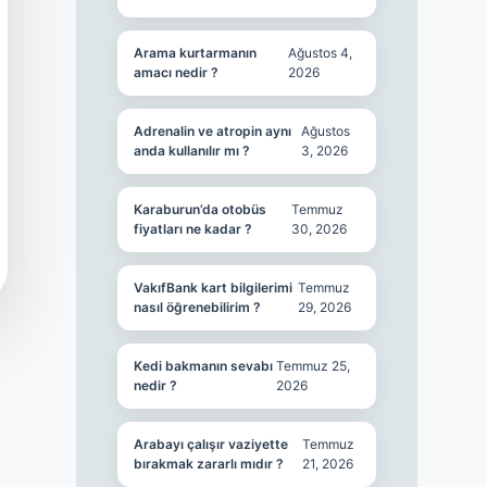
Arama kurtarmanın
Ağustos 4,
amacı nedir ?
2026
Adrenalin ve atropin aynı
Ağustos
anda kullanılır mı ?
3, 2026
Karaburun’da otobüs
Temmuz
fiyatları ne kadar ?
30, 2026
VakıfBank kart bilgilerimi
Temmuz
nasıl öğrenebilirim ?
29, 2026
Kedi bakmanın sevabı
Temmuz 25,
nedir ?
2026
Arabayı çalışır vaziyette
Temmuz
bırakmak zararlı mıdır ?
21, 2026