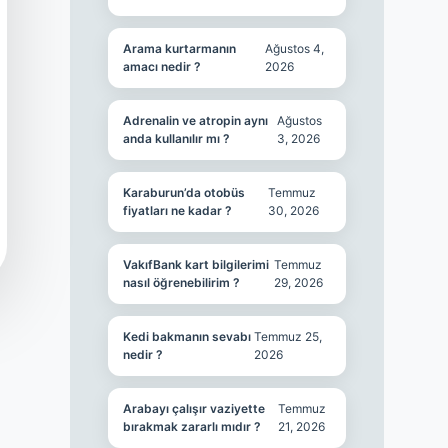
Arama kurtarmanın
Ağustos 4,
amacı nedir ?
2026
Adrenalin ve atropin aynı
Ağustos
anda kullanılır mı ?
3, 2026
Karaburun’da otobüs
Temmuz
fiyatları ne kadar ?
30, 2026
VakıfBank kart bilgilerimi
Temmuz
nasıl öğrenebilirim ?
29, 2026
Kedi bakmanın sevabı
Temmuz 25,
nedir ?
2026
Arabayı çalışır vaziyette
Temmuz
bırakmak zararlı mıdır ?
21, 2026