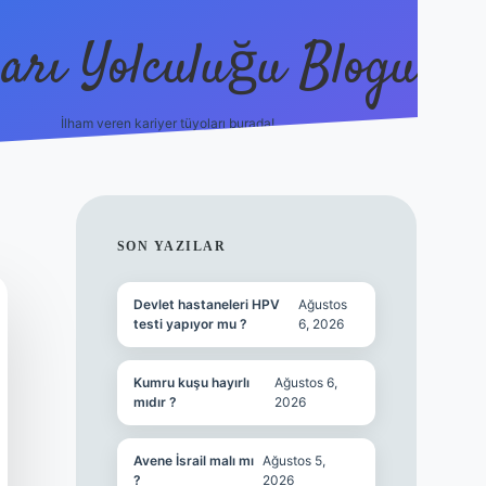
arı Yolculuğu Blogu
İlham veren kariyer tüyoları burada!
tulipbet giriş
https://www.bet
SIDEBAR
SON YAZILAR
Devlet hastaneleri HPV
Ağustos
testi yapıyor mu ?
6, 2026
Kumru kuşu hayırlı
Ağustos 6,
mıdır ?
2026
Avene İsrail malı mı
Ağustos 5,
?
2026