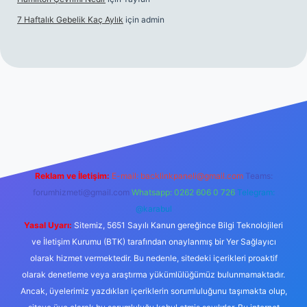
7 Haftalık Gebelik Kaç Aylık
için
admin
//www.betexper.xyz/
Reklam ve İletişim:
E-mail:
backlinkpaneli@gmail.com
Teams:
forumhizmeti@gmail.com
Whatsapp: 0262 606 0 726
Telegram:
@karabul
Yasal Uyarı:
Sitemiz, 5651 Sayılı Kanun gereğince Bilgi Teknolojileri
ve İletişim Kurumu (BTK) tarafından onaylanmış bir Yer Sağlayıcı
olarak hizmet vermektedir. Bu nedenle, sitedeki içerikleri proaktif
olarak denetleme veya araştırma yükümlülüğümüz bulunmamaktadır.
Ancak, üyelerimiz yazdıkları içeriklerin sorumluluğunu taşımakta olup,