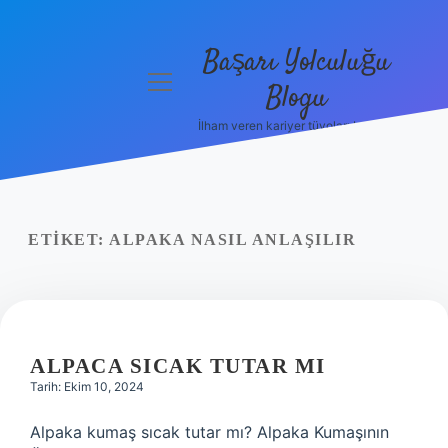
Başarı Yolculuğu
menüyü
Blogu
aç
İlham veren kariyer tüyoları burada!
Anasayfa
Gizlilik
Politikası
ETIKET:
ALPAKA NASIL ANLAŞILIR
Yasal Uyarı
Hakkımızda
ALPACA SICAK TUTAR MI
Tarih: Ekim 10, 2024
Alpaka kumaş sıcak tutar mı? Alpaka Kumaşının