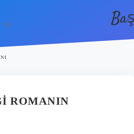
Baş
NI
GI ROMANIN