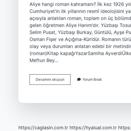
Aliye hangi roman kahramanı? İlk kez 1926 yı
Cumhuriyet’in ilk yıllarının resmî ideolojisini ya
açısıyla anlatılan roman, toplam on üç bölümd
gelen öğretmen Aliye Hanım’dır. Yüzbaşı Tos
Selim Pusat, Yüzbaşı Burkay, Güntülü, Ayşe Pu
Osman Fişer ve Açığma-Kün’dür. Romanın türü
olay veya durumları anlatan edebi bir metind
(roman)Kitap kapağıYazarSamiha AyverdiÜlke
Meftun Bey…
Tosun
Devamını okuyun
Yorum Bırak
Bey
Hangi
Romanın
Kahramanı
https://caglasin.com.tr
https://hyalual.com.tr
https