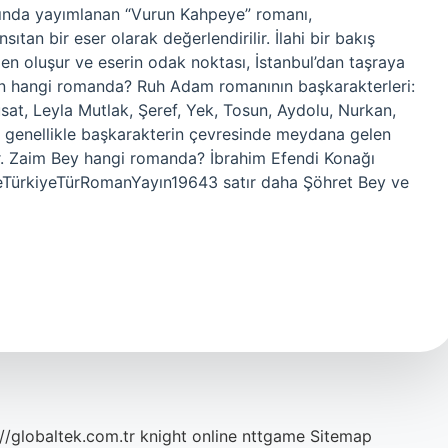
lında yayımlanan “Vurun Kahpeye” romanı,
nsıtan bir eser olarak değerlendirilir. İlahi bir bakış
en oluşur ve eserin odak noktası, İstanbul’dan taşraya
un hangi romanda? Ruh Adam romanının başkarakterleri:
sat, Leyla Mutlak, Şeref, Yek, Tosun, Aydolu, Nurkan,
 genellikle başkarakterin çevresinde meydana gelen
ir. Zaim Bey hangi romanda? İbrahim Efendi Konağı
TürkiyeTürRomanYayın19643 satır daha Şöhret Bey ve
://globaltek.com.tr
knight online
nttgame
Sitemap