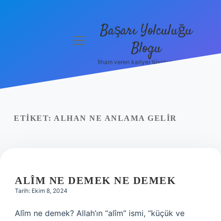
Başarı Yolculuğu
menüyü
Blogu
aç
İlham veren kariyer tüyoları burada!
Anasayfa
Gizlilik
Politikası
ETIKET:
ALHAN NE ANLAMA GELIR
Yasal Uyarı
Hakkımızda
ALÎM NE DEMEK NE DEMEK
Tarih: Ekim 8, 2024
Alîm ne demek? Allah’ın “alîm” ismi, “küçük ve