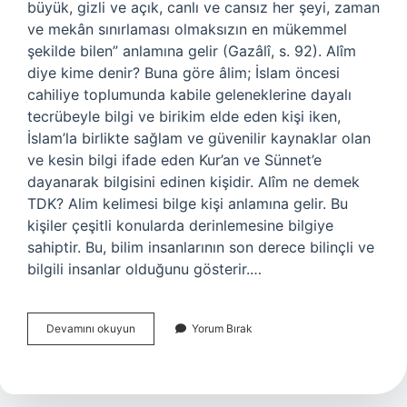
büyük, gizli ve açık, canlı ve cansız her şeyi, zaman
ve mekân sınırlaması olmaksızın en mükemmel
şekilde bilen” anlamına gelir (Gazâlî, s. 92). Alîm
diye kime denir? Buna göre âlim; İslam öncesi
cahiliye toplumunda kabile geleneklerine dayalı
tecrübeyle bilgi ve birikim elde eden kişi iken,
İslam’la birlikte sağlam ve güvenilir kaynaklar olan
ve kesin bilgi ifade eden Kur’an ve Sünnet’e
dayanarak bilgisini edinen kişidir. Alîm ne demek
TDK? Alim kelimesi bilge kişi anlamına gelir. Bu
kişiler çeşitli konularda derinlemesine bilgiye
sahiptir. Bu, bilim insanlarının son derece bilinçli ve
bilgili insanlar olduğunu gösterir.…
Alîm
Devamını okuyun
Yorum Bırak
Ne
Demek
Ne
Demek