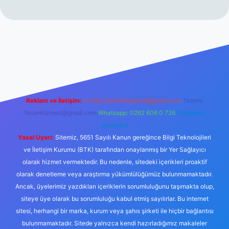
//www.betexper.xyz/
Reklam ve İletişim:
E-mail:
backlinkpaneli@gmail.com
Teams:
forumhizmeti@gmail.com
Whatsapp: 0262 606 0 726
Telegram:
@karabul
Yasal Uyarı:
Sitemiz, 5651 Sayılı Kanun gereğince Bilgi Teknolojileri
ve İletişim Kurumu (BTK) tarafından onaylanmış bir Yer Sağlayıcı
olarak hizmet vermektedir. Bu nedenle, sitedeki içerikleri proaktif
olarak denetleme veya araştırma yükümlülüğümüz bulunmamaktadır.
Ancak, üyelerimiz yazdıkları içeriklerin sorumluluğunu taşımakta olup,
siteye üye olarak bu sorumluluğu kabul etmiş sayılırlar. Bu internet
sitesi, herhangi bir marka, kurum veya şahıs şirketi ile hiçbir bağlantısı
bulunmamaktadır. Sitede yalnızca kendi hazırladığımız makaleler