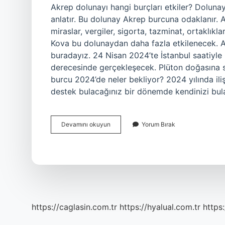
Akrep dolunayı hangi burçları etkiler? Dolunay
anlatır. Bu dolunay Akrep burcuna odaklanır. 
miraslar, vergiler, sigorta, tazminat, ortaklıkla
Kova bu dolunaydan daha fazla etkilenecek. A
buradayız. 24 Nisan 2024’te İstanbul saatiyl
derecesinde gerçekleşecek. Plüton doğasına s
burcu 2024’de neler bekliyor? 2024 yılında ilişk
destek bulacağınız bir dönemde kendinizi bulac
Dolunay
Devamını okuyun
Yorum Bırak
Akrep
Burcunu
Nasıl
Etkiler
https://caglasin.com.tr
https://hyalual.com.tr
https