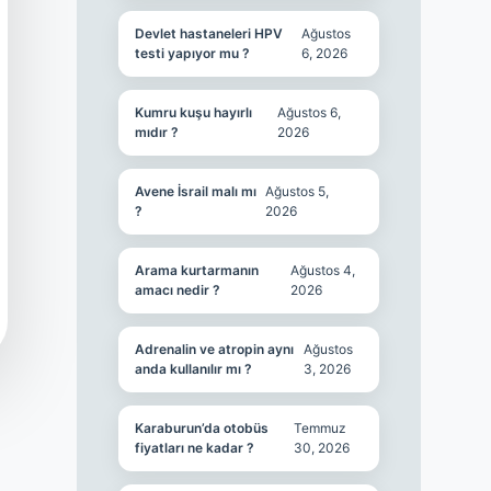
Devlet hastaneleri HPV
Ağustos
testi yapıyor mu ?
6, 2026
Kumru kuşu hayırlı
Ağustos 6,
mıdır ?
2026
Avene İsrail malı mı
Ağustos 5,
?
2026
Arama kurtarmanın
Ağustos 4,
amacı nedir ?
2026
Adrenalin ve atropin aynı
Ağustos
anda kullanılır mı ?
3, 2026
Karaburun’da otobüs
Temmuz
fiyatları ne kadar ?
30, 2026