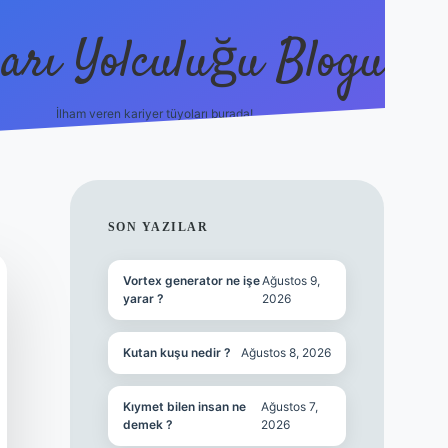
arı Yolculuğu Blogu
İlham veren kariyer tüyoları burada!
tulipbet giriş
https://www.bet
SIDEBAR
SON YAZILAR
Vortex generator ne işe
Ağustos 9,
yarar ?
2026
Kutan kuşu nedir ?
Ağustos 8, 2026
Kıymet bilen insan ne
Ağustos 7,
demek ?
2026