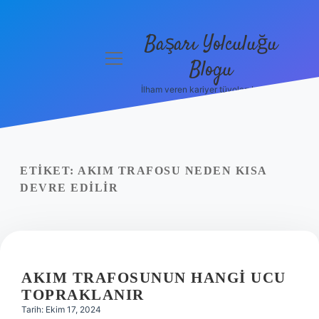
Başarı Yolculuğu
menüyü
Blogu
aç
İlham veren kariyer tüyoları burada!
Anasayfa
Gizlilik
Politikası
ETIKET:
AKIM TRAFOSU NEDEN KISA
Yasal Uyarı
DEVRE EDILIR
Hakkımızda
AKIM TRAFOSUNUN HANGI UCU
TOPRAKLANIR
Tarih: Ekim 17, 2024