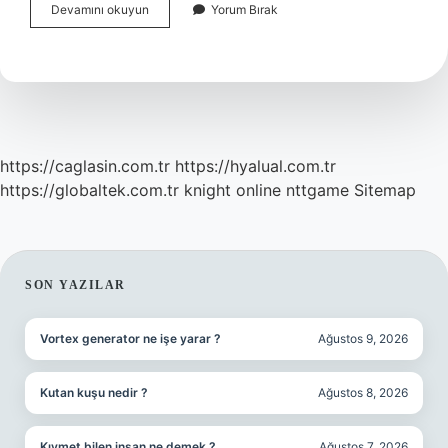
Akım
Devamını okuyun
Yorum Bırak
Trafosunun
Hangi
Ucu
Topraklanır
https://caglasin.com.tr
https://hyalual.com.tr
https://globaltek.com.tr
knight online
nttgame
Sitemap
SIDEBAR
SON YAZILAR
Vortex generator ne işe yarar ?
Ağustos 9, 2026
Kutan kuşu nedir ?
Ağustos 8, 2026
Kıymet bilen insan ne demek ?
Ağustos 7, 2026