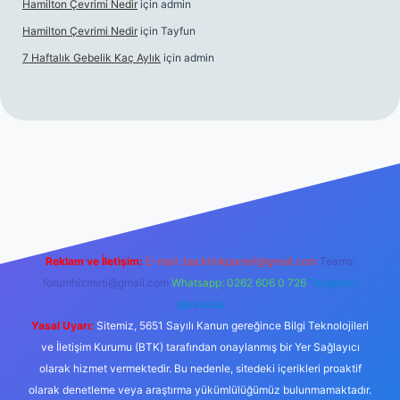
Hamilton Çevrimi Nedir
için
admin
Hamilton Çevrimi Nedir
için
Tayfun
7 Haftalık Gebelik Kaç Aylık
için
admin
//www.betexper.xyz/
Reklam ve İletişim:
E-mail:
backlinkpaneli@gmail.com
Teams:
forumhizmeti@gmail.com
Whatsapp: 0262 606 0 726
Telegram:
@karabul
Yasal Uyarı:
Sitemiz, 5651 Sayılı Kanun gereğince Bilgi Teknolojileri
ve İletişim Kurumu (BTK) tarafından onaylanmış bir Yer Sağlayıcı
olarak hizmet vermektedir. Bu nedenle, sitedeki içerikleri proaktif
olarak denetleme veya araştırma yükümlülüğümüz bulunmamaktadır.