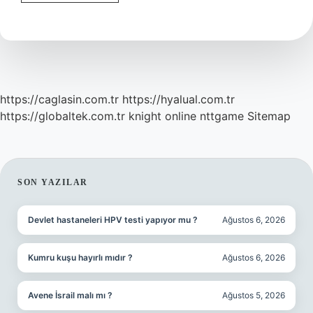
Bit
Ilacı
Ne
Zaman
Atılır
https://caglasin.com.tr
https://hyalual.com.tr
https://globaltek.com.tr
knight online
nttgame
Sitemap
SIDEBAR
SON YAZILAR
Devlet hastaneleri HPV testi yapıyor mu ?
Ağustos 6, 2026
Kumru kuşu hayırlı mıdır ?
Ağustos 6, 2026
Avene İsrail malı mı ?
Ağustos 5, 2026