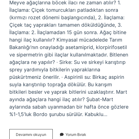
Meyve ağaçlarına böcek ilacı ne zaman atılır? 1.
İlaçlama: Çiçek tomurcukları patladıktan sonra
(kırmızı rozet dönemi başlangıcında), 2. İlaçlama:
Çiçek taç yaprakları tamamen döküldüğünde, 3.
İlaçlama: 2. İlaçlamadan 15 gün sonra. Ağaç bitine
hangi ilaç kullanılır? Kimyasal mücadelede Tarım
Bakanlığı’nın onayladığı asetamiprid, klorpirifosetil
ve sipermetrin gibi ilaçlar kullanılmaktadır. Bitlenen
ağaçlara ne yapılır? · Sirke: Su ve sirkeyi karıştırıp
sprey yardımıyla bitkilerin yapraklarına
püskürtmeniz önerilir. · Aspirinli su: Birkaç aspirin
suyla karıştırılıp toprağa dökülür. Bu karışım
bitkileri besler ve yaprak bitlerini uzaklaştırır. Mart
ayında ağaçlara hangi ilaç atılır? Şubat-Mart
aylarında sabah uyanmadan bir hafta önce gözlere
%1-1,5’luk Bordo şurubu sürülür. Kabuklu…
Ağaçlara
Devamını okuyun
Yorum Bırak