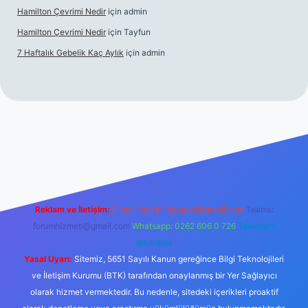
Hamilton Çevrimi Nedir
için
admin
Hamilton Çevrimi Nedir
için
Tayfun
7 Haftalık Gebelik Kaç Aylık
için
admin
https://www.betexper.xyz/
Reklam ve İletişim:
E-mail:
backlinkpaneli@gmail.com
Teams:
forumhizmeti@gmail.com
Whatsapp: 0262 606 0 726
Telegram:
@karabul
Yasal Uyarı:
Sitemiz, 5651 Sayılı Kanun gereğince Bilgi Teknolojileri
ve İletişim Kurumu (BTK) tarafından onaylanmış bir Yer Sağlayıcı
olarak hizmet vermektedir. Bu nedenle, sitedeki içerikleri proaktif