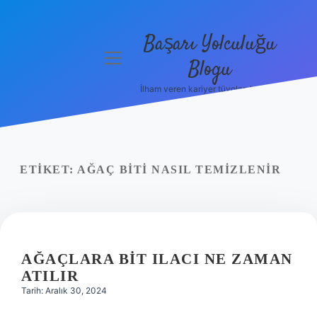
Başarı Yolculuğu
menüyü
Blogu
aç
İlham veren kariyer tüyoları burada!
Anasayfa
Gizlilik
Politikası
ETIKET:
AĞAÇ BITI NASIL TEMIZLENIR
Yasal Uyarı
Hakkımızda
AĞAÇLARA BIT ILACI NE ZAMAN
ATILIR
Tarih: Aralık 30, 2024