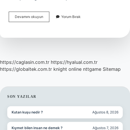
Abd
Devamını okuyun
Yorum Bırak
Afganistanı
Ne
Zaman
Terk
Etti
https://caglasin.com.tr
https://hyalual.com.tr
https://globaltek.com.tr
knight online
nttgame
Sitemap
SIDEBAR
SON YAZILAR
Kutan kuşu nedir ?
Ağustos 8, 2026
Kıymet bilen insan ne demek ?
Ağustos 7, 2026