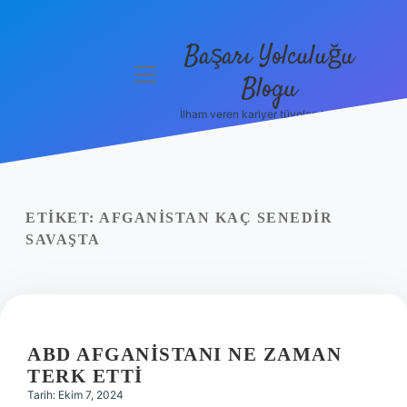
Başarı Yolculuğu
menüyü
Blogu
aç
İlham veren kariyer tüyoları burada!
Anasayfa
Gizlilik
Politikası
ETIKET:
AFGANISTAN KAÇ SENEDIR
Yasal Uyarı
SAVAŞTA
Hakkımızda
ABD AFGANISTANI NE ZAMAN
TERK ETTI
Tarih: Ekim 7, 2024