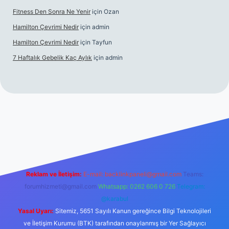
Fitness Den Sonra Ne Yenir
için
Ozan
Hamilton Çevrimi Nedir
için
admin
Hamilton Çevrimi Nedir
için
Tayfun
7 Haftalık Gebelik Kaç Aylık
için
admin
//www.betexper.xyz/
Reklam ve İletişim:
E-mail:
backlinkpaneli@gmail.com
Teams:
forumhizmeti@gmail.com
Whatsapp: 0262 606 0 726
Telegram:
@karabul
Yasal Uyarı:
Sitemiz, 5651 Sayılı Kanun gereğince Bilgi Teknolojileri
ve İletişim Kurumu (BTK) tarafından onaylanmış bir Yer Sağlayıcı