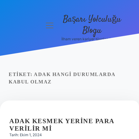
Başarı Yolculuğu
menüyü
Blogu
aç
İlham veren kariyer tüyoları burada!
Anasayfa
Gizlilik
Politikası
ETIKET:
ADAK HANGI DURUMLARDA
Yasal Uyarı
KABUL OLMAZ
Hakkımızda
ADAK KESMEK YERINE PARA
VERILIR MI
Tarih: Ekim 1, 2024