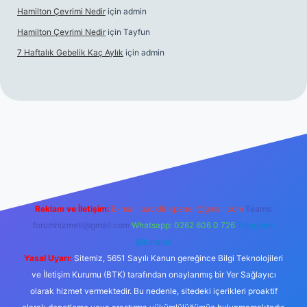
Hamilton Çevrimi Nedir
için
admin
Hamilton Çevrimi Nedir
için
Tayfun
7 Haftalık Gebelik Kaç Aylık
için
admin
://www.betexper.xyz/
Reklam ve İletişim:
E-mail:
backlinkpaneli@gmail.com
Teams:
forumhizmeti@gmail.com
Whatsapp: 0262 606 0 726
Telegram:
@karabul
Yasal Uyarı:
Sitemiz, 5651 Sayılı Kanun gereğince Bilgi Teknolojileri
ve İletişim Kurumu (BTK) tarafından onaylanmış bir Yer Sağlayıcı
olarak hizmet vermektedir. Bu nedenle, sitedeki içerikleri proaktif