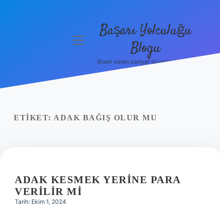
Başarı Yolculuğu
menüyü
Blogu
aç
İlham veren kariyer tüyoları burada!
Anasayfa
Gizlilik
Politikası
ETIKET:
ADAK BAĞIŞ OLUR MU
Yasal Uyarı
Hakkımızda
ADAK KESMEK YERINE PARA
VERILIR MI
Tarih: Ekim 1, 2024