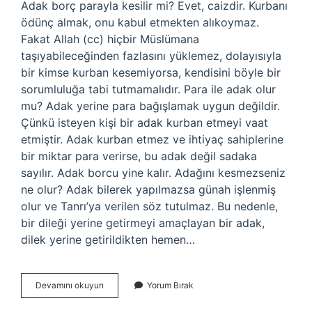
Adak borç parayla kesilir mi? Evet, caizdir. Kurbanı
ödünç almak, onu kabul etmekten alıkoymaz.
Fakat Allah (cc) hiçbir Müslümana
taşıyabileceğinden fazlasını yüklemez, dolayısıyla
bir kimse kurban kesemiyorsa, kendisini böyle bir
sorumluluğa tabi tutmamalıdır. Para ile adak olur
mu? Adak yerine para bağışlamak uygun değildir.
Çünkü isteyen kişi bir adak kurban etmeyi vaat
etmiştir. Adak kurban etmez ve ihtiyaç sahiplerine
bir miktar para verirse, bu adak değil sadaka
sayılır. Adak borcu yine kalır. Adağını kesmezseniz
ne olur? Adak bilerek yapılmazsa günah işlenmiş
olur ve Tanrı’ya verilen söz tutulmaz. Bu nedenle,
bir dileği yerine getirmeyi amaçlayan bir adak,
dilek yerine getirildikten hemen…
Adak
Devamını okuyun
Yorum Bırak
Kesmek
Yerine