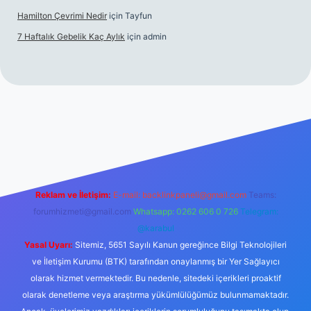
Hamilton Çevrimi Nedir
için
Tayfun
7 Haftalık Gebelik Kaç Aylık
için
admin
//www.betexper.xyz/
Reklam ve İletişim:
E-mail:
backlinkpaneli@gmail.com
Teams:
forumhizmeti@gmail.com
Whatsapp: 0262 606 0 726
Telegram:
@karabul
Yasal Uyarı:
Sitemiz, 5651 Sayılı Kanun gereğince Bilgi Teknolojileri
ve İletişim Kurumu (BTK) tarafından onaylanmış bir Yer Sağlayıcı
olarak hizmet vermektedir. Bu nedenle, sitedeki içerikleri proaktif
olarak denetleme veya araştırma yükümlülüğümüz bulunmamaktadır.