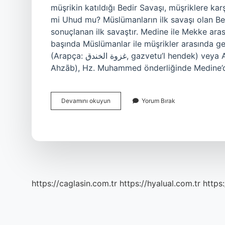
müşrikin katıldığı Bedir Savaşı, müşriklere karş
mi Uhud mu? Müslümanların ilk savaşı olan Bed
sonuçlanan ilk savaştır. Medine ile Mekke aras
başında Müslümanlar ile müşrikler arasında g
(Arapça: غزوة الخندق‎, gazvetu’l hendek) veya Ahzab Muharebesi (Arapça: غَزْوَةُ الأَحزَاب‎, gazvetu’l
Ahzāb), Hz. Muhammed önderliğinde Medine’
624
Devamını okuyun
Yorum Bırak
Yılında
Ne
Oldu
https://caglasin.com.tr
https://hyalual.com.tr
https