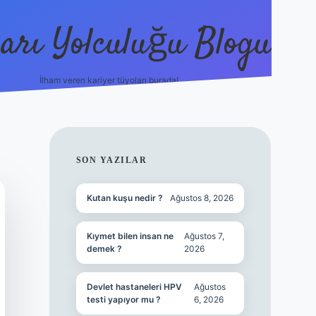
arı Yolculuğu Blogu
İlham veren kariyer tüyoları burada!
tulipbet giriş
https://www.bet
SIDEBAR
SON YAZILAR
Kutan kuşu nedir ?
Ağustos 8, 2026
Kıymet bilen insan ne
Ağustos 7,
demek ?
2026
Devlet hastaneleri HPV
Ağustos
testi yapıyor mu ?
6, 2026