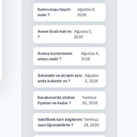
Kumru kuşu hayırlı
Ağustos 6,
mıdır ?
2026
Avene İsrail malı mı
Ağustos 5,
?
2026
Arama kurtarmanın
Ağustos 4,
amacı nedir ?
2026
Adrenalin ve atropin aynı
Ağustos
anda kullanılır mı ?
3, 2026
Karaburun’da otobüs
Temmuz
fiyatları ne kadar ?
30, 2026
VakıfBank kart bilgilerimi
Temmuz
nasıl öğrenebilirim ?
29, 2026