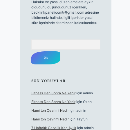
Hukuka ve yasal düzenlemelere aykırı
olduğunu düşündüğünüz içerikleri,
backlinkpanelicomtr@gmail.com
adresine
bildirmeniz halinde, ilgili içerikler yasal
süre içerisinde sitemizden kaldırılacaktır.
Arama
SON YORUMLAR
Fitness Den Sonra Ne Yenir
için
admin
Fitness Den Sonra Ne Yenir
için
Ozan
Hamilton Çevrimi Nedir
için
admin
Hamilton Çevrimi Nedir
için
Tayfun
7 Haftalık Gebelik Kaç Aylık
için
admin