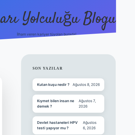
arı Yolculuğu Blogu
İlham veren kariyer tüyoları burada!
tulipbet giriş
https://www.bet
SIDEBAR
SON YAZILAR
Kutan kuşu nedir ?
Ağustos 8, 2026
Kıymet bilen insan ne
Ağustos 7,
demek ?
2026
Devlet hastaneleri HPV
Ağustos
testi yapıyor mu ?
6, 2026