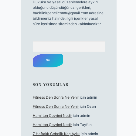
Hukuka ve yasal düzenlemelere aykırı
olduğunu düşündüğünüz içerikleri,
backlinkpanelicomtr@gmail.com
adresine
bildirmeniz halinde, ilgili içerikler yasal
süre içerisinde sitemizden kaldırılacaktır.
Arama
SON YORUMLAR
Fitness Den Sonra Ne Yenir
için
admin
Fitness Den Sonra Ne Yenir
için
Ozan
Hamilton Çevrimi Nedir
için
admin
Hamilton Çevrimi Nedir
için
Tayfun
7 Haftalık Gebelik Kaç Aylık
için
admin