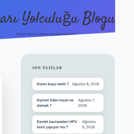
arı Yolculuğu Blogu
İlham veren kariyer tüyoları burada!
tulipbet giriş
https://www.b
SIDEBAR
SON YAZILAR
Kutan kuşu nedir ?
Ağustos 8, 2026
Kıymet bilen insan ne
Ağustos 7,
demek ?
2026
Devlet hastaneleri HPV
Ağustos
testi yapıyor mu ?
6, 2026