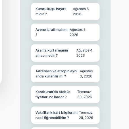
Kumru kuşu hayırlı
Ağustos 6,
mıdır ?
2026
Avene İsrail malı mı
Ağustos 5,
?
2026
Arama kurtarmanın
Ağustos 4,
amacı nedir ?
2026
Adrenalin ve atropin aynı
Ağustos
anda kullanılır mı ?
3, 2026
Karaburun’da otobüs
Temmuz
fiyatları ne kadar ?
30, 2026
VakıfBank kart bilgilerimi
Temmuz
nasıl öğrenebilirim ?
29, 2026