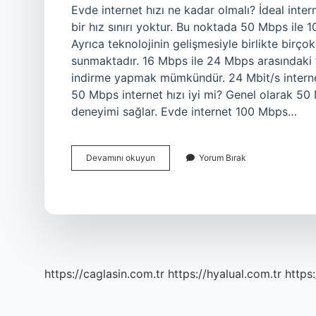
Evde internet hızı ne kadar olmalı? İdeal interne
bir hız sınırı yoktur. Bu noktada 50 Mbps ile 1
Ayrıca teknolojinin gelişmesiyle birlikte birçok
sunmaktadır. 16 Mbps ile 24 Mbps arasındaki f
indirme yapmak mümkündür. 24 Mbit/s intern
50 Mbps internet hızı iyi mi? Genel olarak 50 
deneyimi sağlar. Evde internet 100 Mbps…
Normal
Devamını okuyun
Yorum Bırak
Bir
Internet
Hızı
Kaç
Olmalı
https://caglasin.com.tr
https://hyalual.com.tr
https