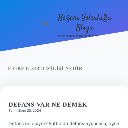
Başarı Yolculuğu
menüyü
Blogu
aç
İlham veren kariyer tüyoları burada!
Anasayfa
Gizlilik
Politikası
ETIKET:
343 DIZILIŞI NEDIR
Yasal Uyarı
Hakkımızda
DEFANS VAR NE DEMEK
Tarih: Ekim 25, 2024
Defans ne oluyor? Futbolda defans oyuncusu, oyun