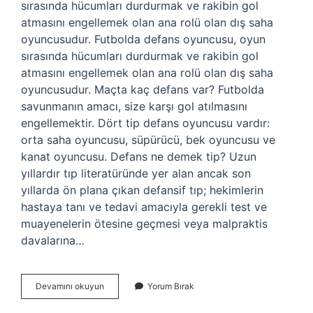
sırasında hücumları durdurmak ve rakibin gol
atmasını engellemek olan ana rolü olan dış saha
oyuncusudur. Futbolda defans oyuncusu, oyun
sırasında hücumları durdurmak ve rakibin gol
atmasını engellemek olan ana rolü olan dış saha
oyuncusudur. Maçta kaç defans var? Futbolda
savunmanın amacı, size karşı gol atılmasını
engellemektir. Dört tip defans oyuncusu vardır:
orta saha oyuncusu, süpürücü, bek oyuncusu ve
kanat oyuncusu. Defans ne demek tip? Uzun
yıllardır tıp literatüründe yer alan ancak son
yıllarda ön plana çıkan defansif tıp; hekimlerin
hastaya tanı ve tedavi amacıyla gerekli test ve
muayenelerin ötesine geçmesi veya malpraktis
davalarına…
Defans
Devamını okuyun
Yorum Bırak
Var
Ne