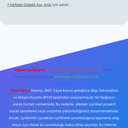
7 Haftalık Gebelik Kaç Aylık
için
admin
//www.betexper.xyz/
Reklam ve İletişim:
E-mail:
backlinkpaneli@gmail.com
Teams:
forumhizmeti@gmail.com
Whatsapp: 0262 606 0 726
Telegram:
@karabul
Yasal Uyarı:
Sitemiz, 5651 Sayılı Kanun gereğince Bilgi Teknolojileri
ve İletişim Kurumu (BTK) tarafından onaylanmış bir Yer Sağlayıcı
olarak hizmet vermektedir. Bu nedenle, sitedeki içerikleri proaktif
olarak denetleme veya araştırma yükümlülüğümüz bulunmamaktadır.
Ancak, üyelerimiz yazdıkları içeriklerin sorumluluğunu taşımakta olup,
siteye üye olarak bu sorumluluğu kabul etmiş sayılırlar. Bu internet