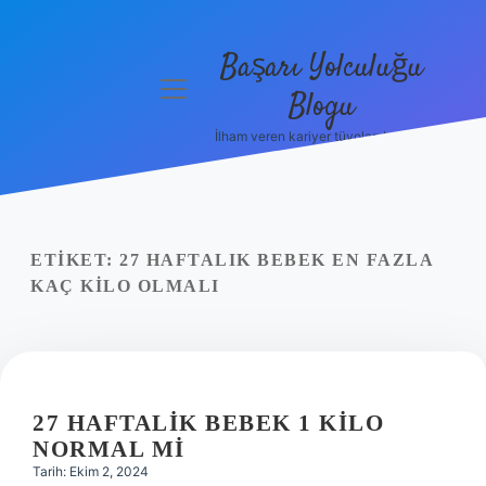
Başarı Yolculuğu
menüyü
Blogu
aç
İlham veren kariyer tüyoları burada!
Anasayfa
Gizlilik
Politikası
ETIKET:
27 HAFTALIK BEBEK EN FAZLA
Yasal Uyarı
KAÇ KILO OLMALI
Hakkımızda
27 HAFTALIK BEBEK 1 KILO
NORMAL MI
Tarih: Ekim 2, 2024