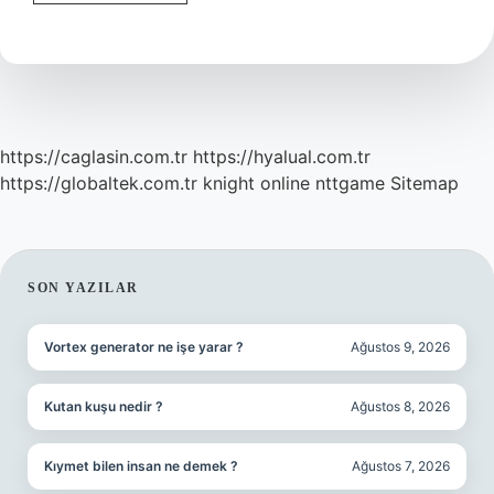
Haftalik
Bebek
1
Kilo
Normal
Mi
https://caglasin.com.tr
https://hyalual.com.tr
https://globaltek.com.tr
knight online
nttgame
Sitemap
SIDEBAR
SON YAZILAR
Vortex generator ne işe yarar ?
Ağustos 9, 2026
Kutan kuşu nedir ?
Ağustos 8, 2026
Kıymet bilen insan ne demek ?
Ağustos 7, 2026