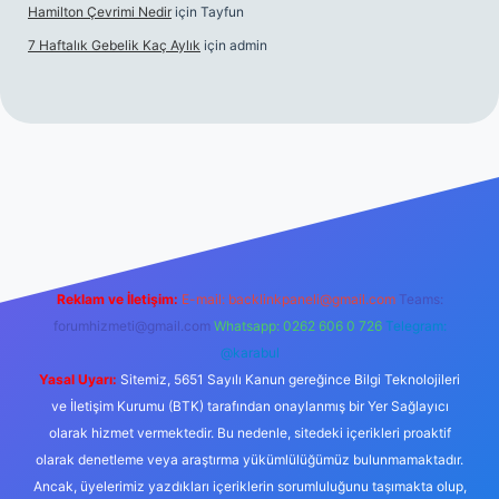
Hamilton Çevrimi Nedir
için
Tayfun
7 Haftalık Gebelik Kaç Aylık
için
admin
//www.betexper.xyz/
Reklam ve İletişim:
E-mail:
backlinkpaneli@gmail.com
Teams:
forumhizmeti@gmail.com
Whatsapp: 0262 606 0 726
Telegram:
@karabul
Yasal Uyarı:
Sitemiz, 5651 Sayılı Kanun gereğince Bilgi Teknolojileri
ve İletişim Kurumu (BTK) tarafından onaylanmış bir Yer Sağlayıcı
olarak hizmet vermektedir. Bu nedenle, sitedeki içerikleri proaktif
olarak denetleme veya araştırma yükümlülüğümüz bulunmamaktadır.
Ancak, üyelerimiz yazdıkları içeriklerin sorumluluğunu taşımakta olup,