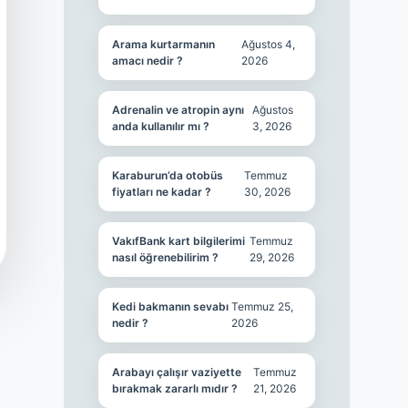
Arama kurtarmanın
Ağustos 4,
amacı nedir ?
2026
Adrenalin ve atropin aynı
Ağustos
anda kullanılır mı ?
3, 2026
Karaburun’da otobüs
Temmuz
fiyatları ne kadar ?
30, 2026
VakıfBank kart bilgilerimi
Temmuz
nasıl öğrenebilirim ?
29, 2026
Kedi bakmanın sevabı
Temmuz 25,
nedir ?
2026
Arabayı çalışır vaziyette
Temmuz
bırakmak zararlı mıdır ?
21, 2026