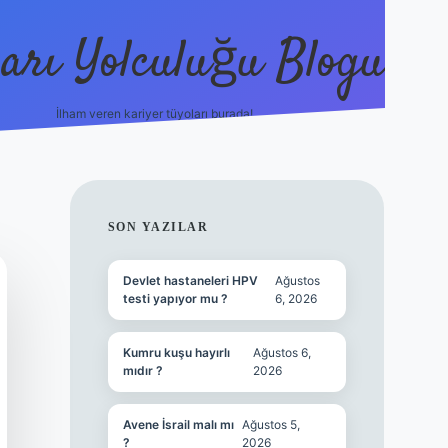
arı Yolculuğu Blogu
İlham veren kariyer tüyoları burada!
tulipbet giriş
https://www.bet
SIDEBAR
SON YAZILAR
Devlet hastaneleri HPV
Ağustos
testi yapıyor mu ?
6, 2026
Kumru kuşu hayırlı
Ağustos 6,
mıdır ?
2026
Avene İsrail malı mı
Ağustos 5,
?
2026