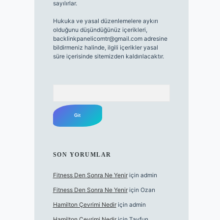
sayılırlar.
Hukuka ve yasal düzenlemelere aykırı
olduğunu düşündüğünüz içerikleri,
backlinkpanelicomtr@gmail.com
adresine
bildirmeniz halinde, ilgili içerikler yasal
süre içerisinde sitemizden kaldırılacaktır.
Arama
SON YORUMLAR
Fitness Den Sonra Ne Yenir
için
admin
Fitness Den Sonra Ne Yenir
için
Ozan
Hamilton Çevrimi Nedir
için
admin
Hamilton Çevrimi Nedir
için
Tayfun